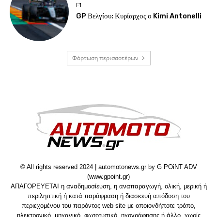
F1
GP Βελγίου: Κυρίαρχος ο Kimi Antonelli
Φόρτωση περισσοτέρων
© All rights reserved 2024 | automotonews.gr by G POiNT ADV
(www.gpoint.gr)
ΑΠΑΓΟΡΕΥΕΤΑΙ η αναδημοσίευση, η αναπαραγωγή, ολική, μερική ή
περιληπτική ή κατά παράφραση ή διασκευή απόδοση του
περιεχομένου του παρόντος web site με οποιονδήποτε τρόπο,
ηλεκτρονικό, μηχανικό, φωτοτυπικό, ηχογράφησης ή άλλο, χωρίς