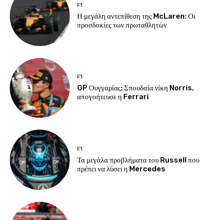
F1
Η μεγάλη αντεπίθεση της McLaren: Οι
προσδοκίες των πρωταθλητών
F1
GP Ουγγαρίας: Σπουδαία νίκη Norris,
απογοήτευσε η Ferrari
F1
Τα μεγάλα προβλήματα του Russell που
πρέπει να λύσει η Mercedes