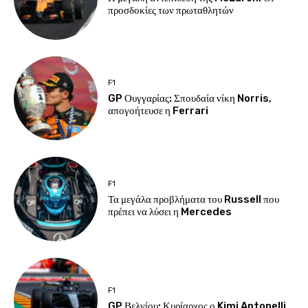
προσδοκίες των πρωταθλητών
F1
GP Ουγγαρίας: Σπουδαία νίκη Norris,
απογοήτευσε η Ferrari
F1
Τα μεγάλα προβλήματα του Russell που
πρέπει να λύσει η Mercedes
F1
GP Βελγίου: Κυρίαρχος ο Kimi Antonelli