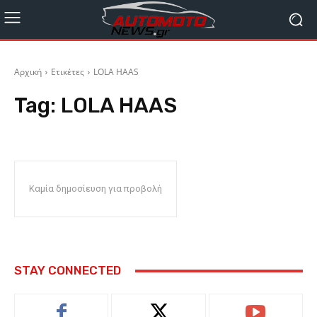
Αρχική
Ετικέτες
LOLA HAAS
Tag:
LOLA HAAS
Καμία δημοσίευση για προβολή
STAY CONNECTED