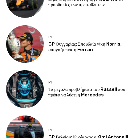
προσδοκίες των πρωταθλητών
F1
GP Ουγγαρίας: Σπουδαία νίκη Norris,
απογοήτευσε η Ferrari
F1
Τα μεγάλα προβλήματα του Russell που
πρέπει να λύσει η Mercedes
F1
GP Βελγίου: Κυρίαρχος ο Kimi Antonelli