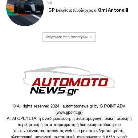
F1
GP Βελγίου: Κυρίαρχος ο Kimi Antonelli
Φόρτωση περισσοτέρων
© All rights reserved 2024 | automotonews.gr by G POiNT ADV
(www.gpoint.gr)
ΑΠΑΓΟΡΕΥΕΤΑΙ η αναδημοσίευση, η αναπαραγωγή, ολική, μερική ή
περιληπτική ή κατά παράφραση ή διασκευή απόδοση του
περιεχομένου του παρόντος web site με οποιονδήποτε τρόπο,
ηλεκτρονικό, μηχανικό, φωτοτυπικό, ηχογράφησης ή άλλο, χωρίς