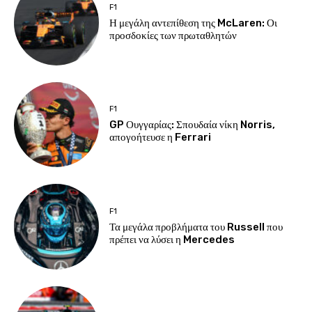
F1
Η μεγάλη αντεπίθεση της McLaren: Οι
προσδοκίες των πρωταθλητών
F1
GP Ουγγαρίας: Σπουδαία νίκη Norris,
απογοήτευσε η Ferrari
F1
Τα μεγάλα προβλήματα του Russell που
πρέπει να λύσει η Mercedes