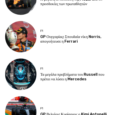
προσδοκίες των πρωταθλητών
F1
GP Ουγγαρίας: Σπουδαία νίκη Norris,
απογοήτευσε η Ferrari
F1
Τα μεγάλα προβλήματα του Russell που
πρέπει να λύσει η Mercedes
F1
GP Βελγίου: Κυρίαρχος ο Kimi Antonelli