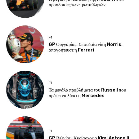
προσδοκίες των πρωταθλητών
F1
GP Ουγγαρίας: Σπουδαία νίκη Norris,
απογοήτευσε η Ferrari
F1
Τα μεγάλα προβλήματα του Russell που
πρέπει να λύσει η Mercedes
F1
GP Βελγίου: Κυρίαρχος ο Kimi Antonelli