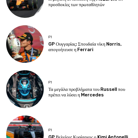
προσδοκίες των πρωταθλητών
F1
GP Ουγγαρίας: Σπουδαία νίκη Norris,
απογοήτευσε η Ferrari
F1
Τα μεγάλα προβλήματα του Russell που
πρέπει να λύσει η Mercedes
F1
GP Βελγίου: Κυρίαρχος ο Kimi Antonelli