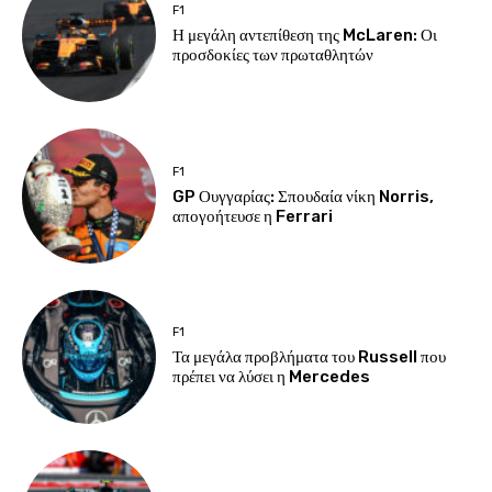
F1
Η μεγάλη αντεπίθεση της McLaren: Οι
προσδοκίες των πρωταθλητών
F1
GP Ουγγαρίας: Σπουδαία νίκη Norris,
απογοήτευσε η Ferrari
F1
Τα μεγάλα προβλήματα του Russell που
πρέπει να λύσει η Mercedes