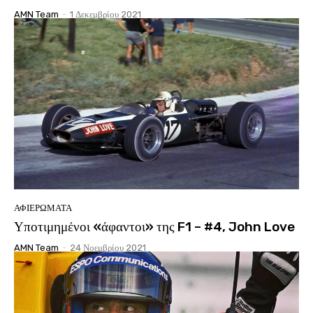
AMN Team
-
1 Δεκεμβρίου 2021
ΑΦΙΕΡΩΜΑΤΑ
Υποτιμημένοι «άφαντοι» της F1 – #4, John Love
AMN Team
-
24 Νοεμβρίου 2021