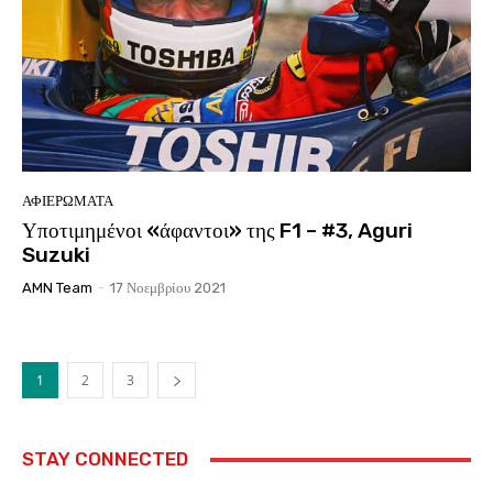
ΑΦΙΕΡΩΜΑΤΑ
Υποτιμημένοι «άφαντοι» της F1 – #3, Aguri
Suzuki
AMN Team
-
17 Νοεμβρίου 2021
1
2
3
STAY CONNECTED