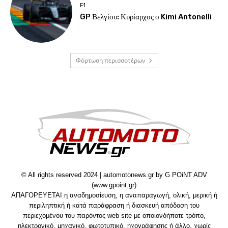
F1
GP Βελγίου: Κυρίαρχος ο Kimi Antonelli
Φόρτωση περισσοτέρων
© All rights reserved 2024 | automotonews.gr by G POiNT ADV
(www.gpoint.gr)
ΑΠΑΓΟΡΕΥΕΤΑΙ η αναδημοσίευση, η αναπαραγωγή, ολική, μερική ή
περιληπτική ή κατά παράφραση ή διασκευή απόδοση του
περιεχομένου του παρόντος web site με οποιονδήποτε τρόπο,
ηλεκτρονικό, μηχανικό, φωτοτυπικό, ηχογράφησης ή άλλο, χωρίς