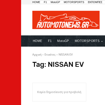
HOME
F1
MotoGP
MOTORSPORTS
ΕΚΠΟΜΠΕΣ
HOME
F1
MotoGP
MOTORSPORTS
Αρχική
Ετικέτες
NISSAN EV
Tag:
NISSAN EV
Καμία δημοσίευση για προβολή