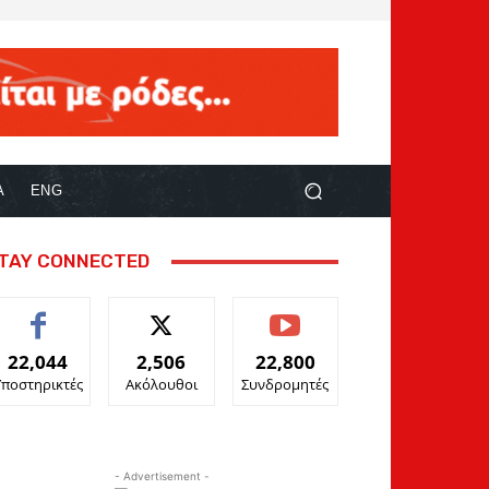
Α
ENG
TAY CONNECTED
22,044
2,506
22,800
Υποστηρικτές
Ακόλουθοι
Συνδρομητές
- Advertisement -