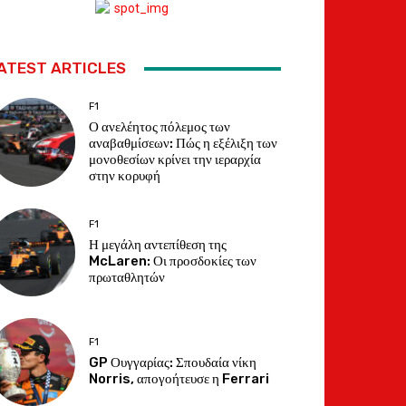
ATEST ARTICLES
F1
Ο ανελέητος πόλεμος των
αναβαθμίσεων: Πώς η εξέλιξη των
μονοθεσίων κρίνει την ιεραρχία
στην κορυφή
F1
Η μεγάλη αντεπίθεση της
McLaren: Οι προσδοκίες των
πρωταθλητών
F1
GP Ουγγαρίας: Σπουδαία νίκη
Norris, απογοήτευσε η Ferrari