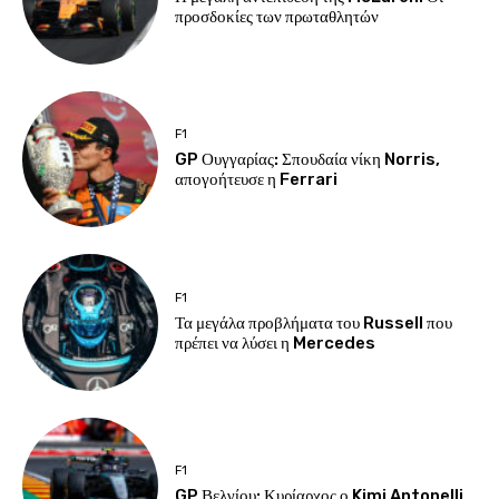
προσδοκίες των πρωταθλητών
F1
GP Ουγγαρίας: Σπουδαία νίκη Norris,
απογοήτευσε η Ferrari
F1
Τα μεγάλα προβλήματα του Russell που
πρέπει να λύσει η Mercedes
F1
GP Βελγίου: Κυρίαρχος ο Kimi Antonelli