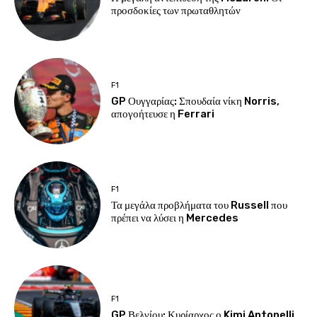
προσδοκίες των πρωταθλητών
F1
GP Ουγγαρίας: Σπουδαία νίκη Norris,
απογοήτευσε η Ferrari
F1
Τα μεγάλα προβλήματα του Russell που
πρέπει να λύσει η Mercedes
F1
GP Βελγίου: Κυρίαρχος ο Kimi Antonelli