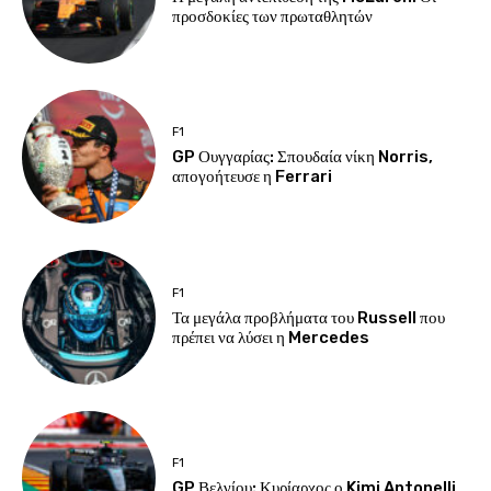
προσδοκίες των πρωταθλητών
F1
GP Ουγγαρίας: Σπουδαία νίκη Norris,
απογοήτευσε η Ferrari
F1
Τα μεγάλα προβλήματα του Russell που
πρέπει να λύσει η Mercedes
F1
GP Βελγίου: Κυρίαρχος ο Kimi Antonelli