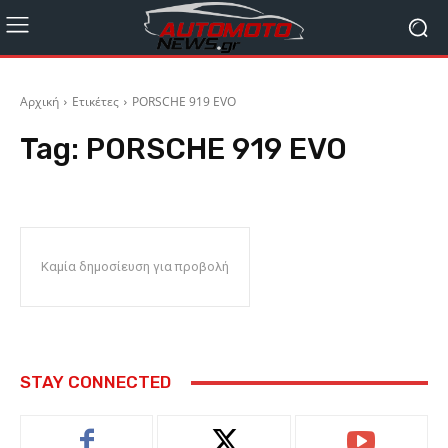
Αρχική
Ετικέτες
PORSCHE 919 EVO
Tag:
PORSCHE 919 EVO
Καμία δημοσίευση για προβολή
STAY CONNECTED