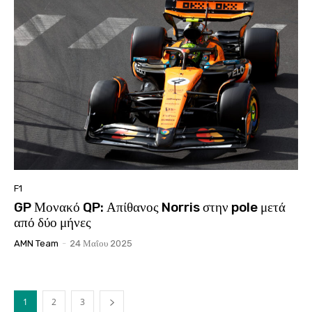
F1
GP Μονακό QP: Απίθανος Norris στην pole μετά
από δύο μήνες
AMN Team
-
24 Μαΐου 2025
1
2
3