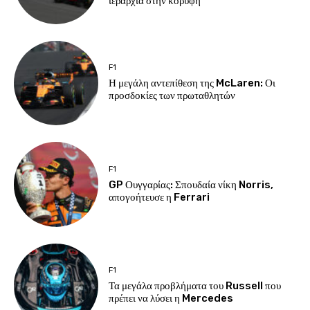
ιεραρχία στην κορυφή
F1
Η μεγάλη αντεπίθεση της McLaren: Οι
προσδοκίες των πρωταθλητών
F1
GP Ουγγαρίας: Σπουδαία νίκη Norris,
απογοήτευσε η Ferrari
F1
Τα μεγάλα προβλήματα του Russell που
πρέπει να λύσει η Mercedes