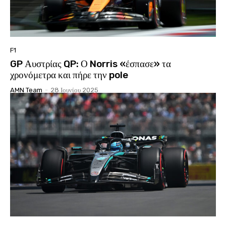
F1
GP Αυστρίας QP: Ο Norris «έσπασε» τα
χρονόμετρα και πήρε την pole
AMN Team
-
28 Ιουνίου 2025