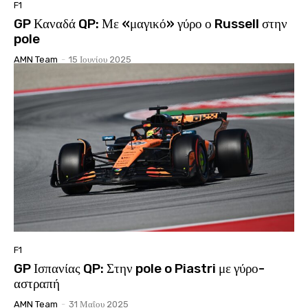
F1
GP Καναδά QP: Με «μαγικό» γύρο ο Russell στην
pole
AMN Team
-
15 Ιουνίου 2025
F1
GP Ισπανίας QP: Στην pole o Piastri με γύρο-
αστραπή
AMN Team
-
31 Μαΐου 2025