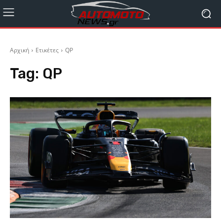
Αρχική
Ετικέτες
QP
Tag:
QP