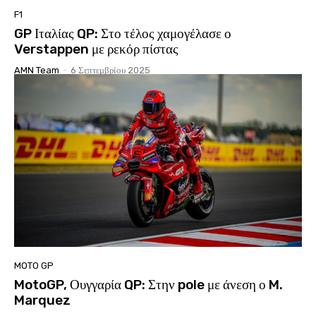
F1
GP Ιταλίας QP: Στο τέλος χαμογέλασε ο
Verstappen με ρεκόρ πίστας
AMN Team
-
6 Σεπτεμβρίου 2025
MOTO GP
MotoGP, Ουγγαρία QP: Στην pole με άνεση ο M.
Marquez