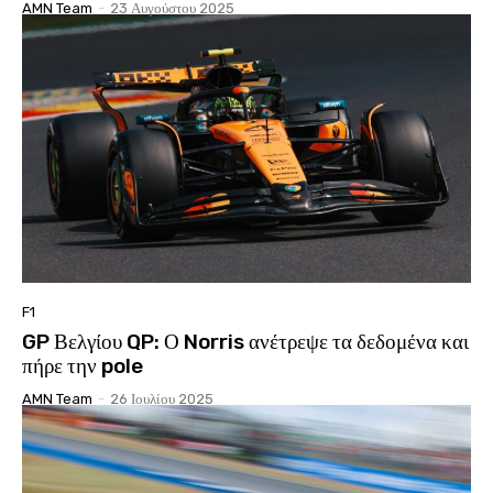
AMN Team
-
23 Αυγούστου 2025
F1
GP Βελγίου QP: Ο Norris ανέτρεψε τα δεδομένα και
πήρε την pole
AMN Team
-
26 Ιουλίου 2025