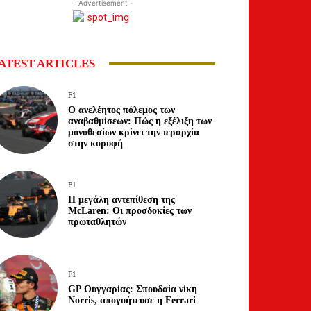
- Advertisement -
ATEST ARTICLES
F1
Ο ανελέητος πόλεμος των
αναβαθμίσεων: Πώς η εξέλιξη των
μονοθεσίων κρίνει την ιεραρχία
στην κορυφή
F1
Η μεγάλη αντεπίθεση της
McLaren: Οι προσδοκίες των
πρωταθλητών
F1
GP Ουγγαρίας: Σπουδαία νίκη
Norris, απογοήτευσε η Ferrari