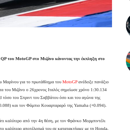
 QP του MotoGP στο Μιζάνο κάνοντας την έκπληξη στο
ίου Μαρίνου για το πρωτάθλημα του
MotoGP
ανέδειξε πανάξιο
στα του Μιζάνο ο 26χρονος Ιταλός σημείωσε χρόνο 1:30.134
id τόσο του Σπριντ του Σαββάτου όσο και του αγώνα της
+0.088) και τον Φάμπιο Κουαρταραρό της Yamaha (+0.094).
τι καλύτερο από την 4η θέση, με τον Φράνκο Μορμπιντέλι
το καλύτερο αποτέλεσμά του σε κατατακτήριες με τη Honda.