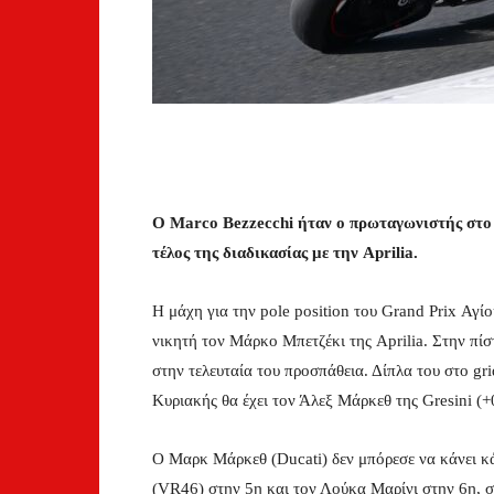
O Marco Bezzecchi ήταν ο πρωταγωνιστής στο
τέλος της διαδικασίας με την Aprilia.
Η μάχη για την pole position του Grand Prix Αγ
νικητή τον Μάρκο Μπετζέκι της Aprilia. Στην πί
στην τελευταία του προσπάθεια. Δίπλα του στο gr
Κυριακής θα έχει τον Άλεξ Μάρκεθ της Gresini (
Ο Μαρκ Μάρκεθ (Ducati) δεν μπόρεσε να κάνει κά
(VR46) στην 5η και τον Λούκα Μαρίνι στην 6η, σ