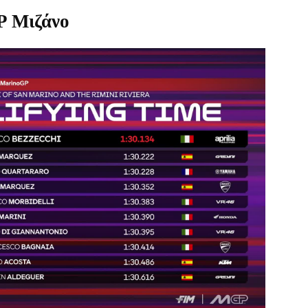
P Μιζάνο