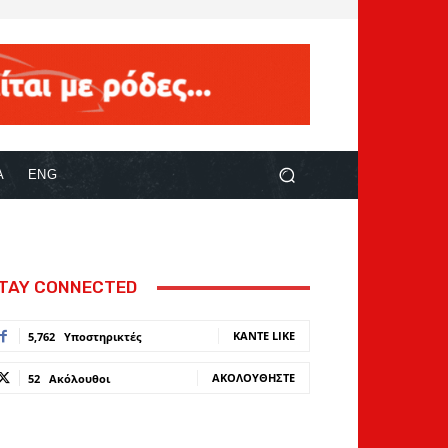
Α
ENG
TAY CONNECTED
ΚΆΝΤΕ LIKE
5,762
Υποστηρικτές
ΑΚΟΛΟΥΘΉΣΤΕ
52
Ακόλουθοι