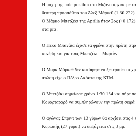
Η μάχη της pole position στο Μιζάνο άρχισε με 
δεύτερη προσπάθεια του Άλεξ Μάρκεθ (1:30.222)
Ο Μάρκο Μπετζέκι της Aprilia ήταν 2ος (+0.172)
στα pits.
Ο Πέκο Μπανάια έχασε τα φρένα στην πρώτη στρο
συνέβη και για τους Μπετζέκι – Μαρτίν.
Ο Μαρκ Μάρκεθ δεν κατάφερε να ξεπεράσει το χρό
πτώση είχε ο Πέδρο Ακόστα της ΚΤΜ.
Ο Μπετζέκι σημείωσε χρόνο 1:30.134 και πήρε πα
Κουαρταραρό να συμπληρώνουν την πρώτη σειρά σ
Ο αγώνας Σπριντ των 13 γύρων θα αρχίσει στις 4
Κυριακής (27 γύροι) να διεξάγεται στις 3 μμ.