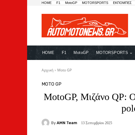
HOME
F1
MotoGP
MOTORSPORTS
ΕΚΠΟΜΠΕΣ
HOME
F1
MotoGP
MOTORSPORTS
Αρχική
Moto GP
MOTO GP
MotoGP, Μιζάνο QP: O
pol
By
AMN Team
13 Σεπτεμβρίου 2025