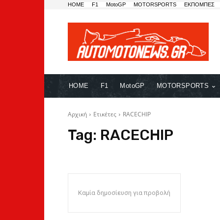
HOME
F1
MotoGP
MOTORSPORTS
ΕΚΠΟΜΠΕΣ
HOME
F1
MotoGP
MOTORSPORTS
Αρχική
Ετικέτες
RACECHIP
Tag:
RACECHIP
Καμία δημοσίευση για προβολή