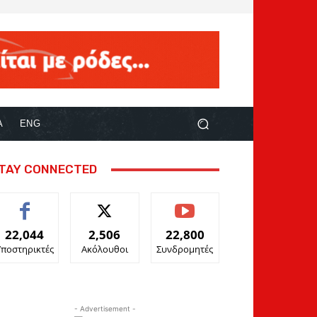
Α
ENG
TAY CONNECTED
22,044
2,506
22,800
Υποστηρικτές
Ακόλουθοι
Συνδρομητές
- Advertisement -