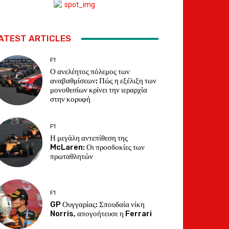
ATEST ARTICLES
F1
Ο ανελέητος πόλεμος των
αναβαθμίσεων: Πώς η εξέλιξη των
μονοθεσίων κρίνει την ιεραρχία
στην κορυφή
F1
Η μεγάλη αντεπίθεση της
McLaren: Οι προσδοκίες των
πρωταθλητών
F1
GP Ουγγαρίας: Σπουδαία νίκη
Norris, απογοήτευσε η Ferrari