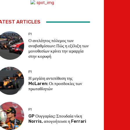
ATEST ARTICLES
F1
Ο ανελέητος πόλεμος των
αναβαθμίσεων: Πώς η εξέλιξη των
μονοθεσίων κρίνει την ιεραρχία
στην κορυφή
F1
Η μεγάλη αντεπίθεση της
McLaren: Οι προσδοκίες των
πρωταθλητών
F1
GP Ουγγαρίας: Σπουδαία νίκη
Norris, απογοήτευσε η Ferrari