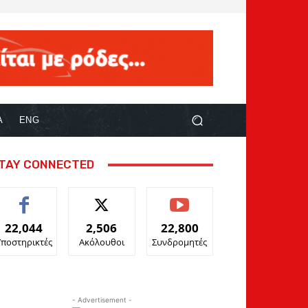
Α
ENG
TAY CONNECTED
22,044
2,506
22,800
Υποστηρικτές
Ακόλουθοι
Συνδρομητές
- Advertisement -