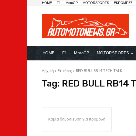
HOME
F1
MotoGP
MOTORSPORTS
ΕΚΠΟΜΠΕΣ
HOME
F1
MotoGP
MOTORSPORTS
Αρχική
Ετικέτες
RED BULL RB14 TECH TALK
Tag:
RED BULL RB14 
Καμία δημοσίευση για προβολή