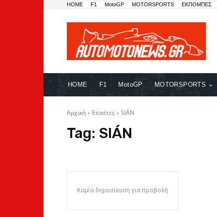
HOME
F1
MotoGP
MOTORSPORTS
ΕΚΠΟΜΠΕΣ
HOME
F1
MotoGP
MOTORSPORTS
Αρχική
Ετικέτες
SIÁN
Tag:
SIÁN
Καμία δημοσίευση για προβολή