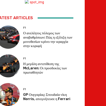
ATEST ARTICLES
F1
Ο ανελέητος πόλεμος των
αναβαθμίσεων: Πώς η εξέλιξη των
μονοθεσίων κρίνει την ιεραρχία
στην κορυφή
F1
Η μεγάλη αντεπίθεση της
McLaren: Οι προσδοκίες των
πρωταθλητών
F1
GP Ουγγαρίας: Σπουδαία νίκη
Norris, απογοήτευσε η Ferrari