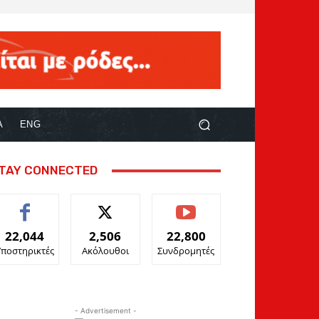
Α
ENG
TAY CONNECTED
22,044
2,506
22,800
Υποστηρικτές
Ακόλουθοι
Συνδρομητές
- Advertisement -