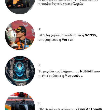
προσδοκίες των πρωταθλητών
F1
GP Ουγγαρίας: Σπουδαία νίκη Norris,
απογοήτευσε η Ferrari
F1
Τα μεγάλα προβλήματα του Russell που
πρέπει να λύσει η Mercedes
F1
GP Βελγίου: Κυρίαρχος ο Kimi Antonelli