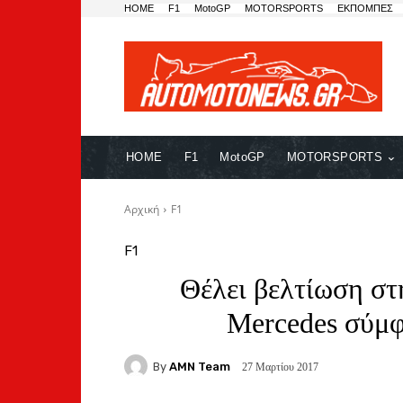
HOME
F1
MotoGP
MOTORSPORTS
ΕΚΠΟΜΠΕΣ
HOME
F1
MotoGP
MOTORSPORTS
Αρχική
F1
F1
Θέλει βελτίωση στ
Mercedes σύμφ
By
AMN Team
27 Μαρτίου 2017