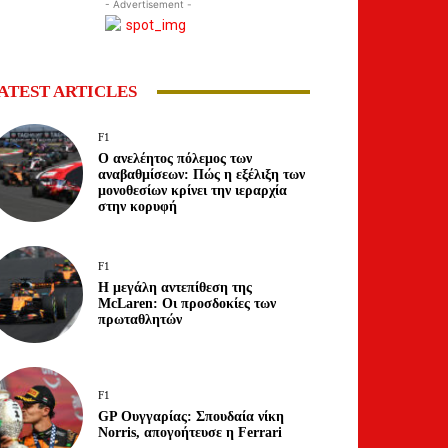
- Advertisement -
ATEST ARTICLES
F1
Ο ανελέητος πόλεμος των
αναβαθμίσεων: Πώς η εξέλιξη των
μονοθεσίων κρίνει την ιεραρχία
στην κορυφή
F1
Η μεγάλη αντεπίθεση της
McLaren: Οι προσδοκίες των
πρωταθλητών
F1
GP Ουγγαρίας: Σπουδαία νίκη
Norris, απογοήτευσε η Ferrari