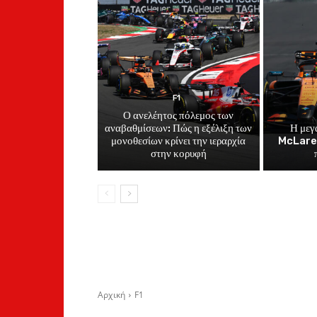
F1
Ο ανελέητος πόλεμος των
αναβαθμίσεων: Πώς η εξέλιξη των
Η μεγ
μονοθεσίων κρίνει την ιεραρχία
McLaren
στην κορυφή