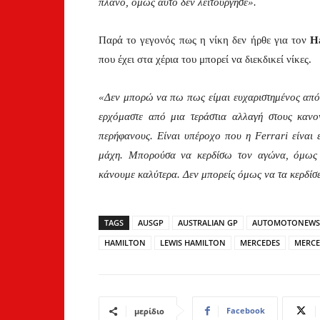
πλάνο, όμως αυτό δεν λειτούργησε».
Παρά το γεγονός πως η νίκη δεν ήρθε για τον
H
που έχει στα χέρια του μπορεί να διεκδικεί νίκες.
«Δεν μπορώ να πω πως είμαι ευχαριστημένος από τ
ερχόμαστε από μια τεράστια αλλαγή στους κανο
περήφανους. Είναι υπέροχο που η Ferrari είναι ε
μάχη. Μπορούσα να κερδίσω τον αγώνα, όμως
κάνουμε καλύτερα. Δεν μπορείς όμως να τα κερδίσε
TAGS
AUSGP
AUSTRALIAN GP
AUTOMOTONEWS
HAMILTON
LEWIS HAMILTON
MERCEDES
MERCE
Facebook
μερίδιο