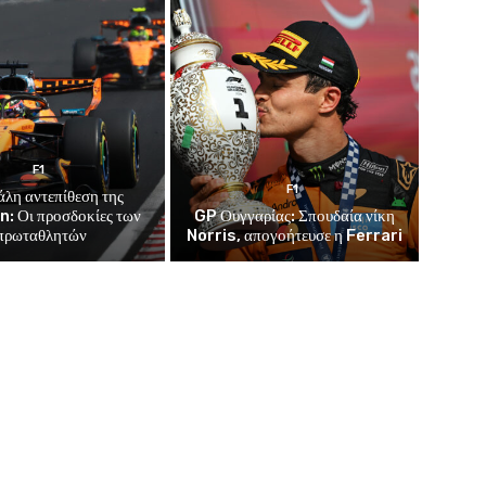
F1
F1
άλη αντεπίθεση της
: Οι προσδοκίες των
GP Ουγγαρίας: Σπουδαία νίκη
πρωταθλητών
Norris, απογοήτευσε η Ferrari