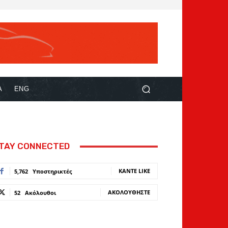
Α
ENG
TAY CONNECTED
ΚΆΝΤΕ LIKE
5,762
Υποστηρικτές
ΑΚΟΛΟΥΘΉΣΤΕ
52
Ακόλουθοι