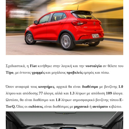
Σχεδιαστικά, η
Fiat
κινήθηκε στην λογική και την
νοσταλγία
αν θέλετε του
Tipo
, με έντονες
γραμμές
και μεγάλους
προβολείς
εμπρός και πίσω.
Όσον αναφορά τους
κινητήρες
, αρχικά θα είναι
διαθέσιμο
με βενζίνης
1.0
λίτρου και απόδοσης
77
άλογα, αλλά και
1.3
λίτρων με απόδοση
109
άλογα.
Ωστόσο, θα είναι διαθέσιμο και
1.8
λίτρων ατμοσφαιρικό βενζίνης τύπου
E-
TorQ.
Όλες οι
εκδόσεις
, είναι διαθέσιμες με
μηχανικό
ή
αυτόματο
κιβώτιο.