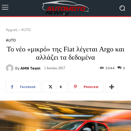
Αρχική
AUTO
AUTO
Το νέο «μικρό» της Fiat λέγεται Argo και
αλλάζει τα δεδομένα
By
AMN Team
3344
0
1 Ιουνίου 2017
Facebook
X
Pinterest