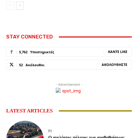
STAY CONNECTED
ΚΆΝΤΕ LIKE
5,762
Υποστηρικτές
ΑΚΟΛΟΥΘΉΣΤΕ
52
Ακόλουθοι
- Advertisement -
LATEST ARTICLES
F1
Ο ανελέητος πόλεμος των αναβαθμίσεων: