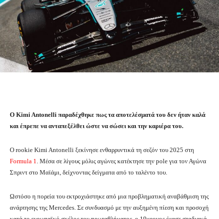
Ο Kimi Antonelli παραδέχθηκε πως τα αποτελέσματά του δεν ήταν καλά
και έπρεπε να ανταπεξέλθει ώστε να σώσει και την καριέρα του.
Ο rookie Kimi Antonelli ξεκίνησε ενθαρρυντικά τη σεζόν του 2025 στη
Formula 1
. Μέσα σε λίγους μόλις αγώνες κατέκτησε την pole για τον Αγώνα
Σπριντ στο Μαϊάμι, δείχνοντας δείγματα από το ταλέντο του.
Ωστόσο η πορεία του εκτροχιάστηκε από μια προβληματική αναβάθμιση της
ανάρτησης της Mercedes. Σε συνδυασμό με την αυξημένη πίεση και προσοχή
κατά το ευρωπαϊκό σκέλος του πρωταθλήματος, ο 19χρονος έχασε σταδιακά