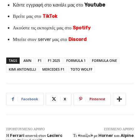
Κάντε εγγραφή στο κανάλι μας στο
Youtube
Βρείτε μας στο
TikTok
Ακούστε τις εκπομπές μας στο
Spotify
Μπείτε στον server μας στο
Discord
TAGS
AMN
F1
F1 2025
FORMULA 1
FORMULA ONE
KIMI ANTONELLI
MERCEDES F1
TOTO WOLFF
Facebook
X
Pinterest
ΠΡΟΗΓΟΎΜΕΝΟ ΆΡΘΡΟ
ΕΠΌΜΕΝΟ ΆΡΘΡΟ
Η Ferrari απαντά στον Leclerc
Τι «παίζει» με Horner και Alpine