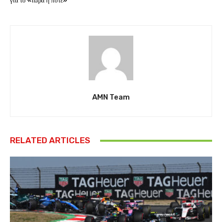
για το «τώρα ή ποτέ»
AMN Team
RELATED ARTICLES