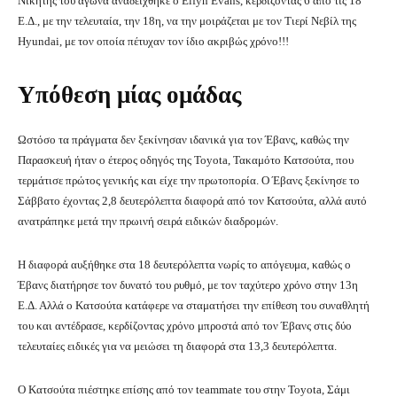
Νικητής του αγώνα αναδείχθηκε ο Elfyn Evans, κερδίζοντας 6 από τις 18
Ε.Δ., με την τελευταία, την 18η, να την μοιράζεται με τον Τιερί Νεβίλ της
Hyundai, με τον οποία πέτυχαν τον ίδιο ακριβώς χρόνο!!!
Υπόθεση μίας ομάδας
Ωστόσο τα πράγματα δεν ξεκίνησαν ιδανικά για τον Έβανς, καθώς την
Παρασκευή ήταν ο έτερος οδηγός της Toyota, Τακαμότο Κατσούτα, που
τερμάτισε πρώτος γενικής και είχε την πρωτοπορία. Ο Έβανς ξεκίνησε το
Σάββατο έχοντας 2,8 δευτερόλεπτα διαφορά από τον Κατσούτα, αλλά αυτό
ανατράπηκε μετά την πρωινή σειρά ειδικών διαδρομών.
Η διαφορά αυξήθηκε στα 18 δευτερόλεπτα νωρίς το απόγευμα, καθώς ο
Έβανς διατήρησε τον δυνατό του ρυθμό, με τον ταχύτερο χρόνο στην 13η
Ε.Δ. Αλλά ο Κατσούτα κατάφερε να σταματήσει την επίθεση του συναθλητή
του και αντέδρασε, κερδίζοντας χρόνο μπροστά από τον Έβανς στις δύο
τελευταίες ειδικές για να μειώσει τη διαφορά στα 13,3 δευτερόλεπτα.
Ο Κατσούτα πιέστηκε επίσης από τον teammate του στην Toyota, Σάμι