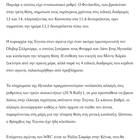
Παγιάρι ο οποίος είχε εντυπωσιακό ρυθμό. Ο Φινλανδός, που βρισκόταν
στην τρίτη θέση, σημείωσε τους ταχύτερους χρόνους στις ειδικές διαδρομές
12 και 14, πλησιάζοντας τον Κατσούτα στα 11,4 δευτερόλεπτα, πριν
τερματίσει την ημέρα 12,1 δευτερόλεπτα πίσω του.
Η κυριαρχία της Toyota στον αγώνα είχε έναν ακόμα πρωταγωνιστή τον
Όλιβερ Σόλμπεργκ, ο οποίος ξεπέρασε τους Φουρμό και Λάπι βτης Hyundai
και κατέκτησε την τέταρτη θέση. Η επίθεση του νικητή του Μόντε Κάρλο
ξεκίνησε από την πρώτη μέρα, αλλά παρά τις 4 ειδικές διαδρομές που κέρδισε
στον αγώνα, ταλαιπωρήθηκε από προβλήματα.
Τα πληρώματα της Hyundai πραγματοποίησαν πολλαπλές αλλαγές στις
ρυθμίσεις των τριών αυτοκινήτων i20 N Rally1, σε μια προσπάθεια να βρουν
λύσεις στην έλλειψη ταχύτητας απέναντι στην Toyota. Σε κάποιο βαθμό, οι
αλλαγές λειτούργησαν καθώς ο Λάπι άρχισε να νιώθει πιο άνετα,
παραμένοντας στη μάχη για την τέταρτη θέση στη γενική κατάταξη. Ωστόσο,
ο θρίαμβος της Toyota είχε ήδη κλειδώσει.
Επόμενος αγώνας του WRC είναι το Ράλλυ Σαφάρι στην Κένυα, που θα