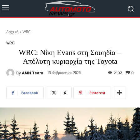
Αρχική
WRC
WRC
WRC: Νίκη Evans στη Σουηδία –
Απόλυτη κυριαρχία της Toyota
By
AMN Team
2103
0
15 Φεβρουαρίου 2026
Facebook
X
Pinterest