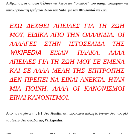
Άνθρωποι, οι οποίοι
θέλουν
να λέγονται
“οπαδοί”
του
σπορ,
τόλμησαν να
απειλήσουν τη
ζωή
του ίδιου του
Salo,
με τον
Φινλανδό
να λέει.
ΈΧΩ ΔΕΧΘΕΊ ΑΠΕΙΛΈΣ ΓΙΑ ΤΗ ΖΩΉ
ΜΟΥ, ΕΙΔΙΚΆ ΑΠΌ ΤΗΝ ΟΛΛΑΝΔΊΑ. ΟΙ
ΑΛΛΑΓΈΣ ΣΤΗΝ ΙΣΤΟΣΕΛΊΔΑ ΤΗΣ
WIKIPEDIA ΕΊΧΑΝ ΠΛΆΚΑ, ΑΛΛΆ
ΑΠΕΙΛΈΣ ΓΙΑ ΤΗ ΖΩΉ ΜΟΥ ΣΕ ΕΜΈΝΑ
ΚΑΙ ΣΕ ΆΛΛΑ ΜΈΛΗ ΤΗΣ ΕΠΙΤΡΟΠΉΣ
ΔΕΝ ΠΡΈΠΕΙ ΝΑ ΕΊΝΑΙ ΑΝΕΚΤΆ. ΉΤΑΝ
ΜΙΑ ΠΟΙΝΉ, ΑΛΛΆ ΟΙ ΚΑΝΟΝΙΣΜΟΊ
ΕΊΝΑΙ ΚΑΝΟΝΙΣΜΟΊ.
Από τον αγώνα της
F1
στο
Austin,
οι παρακάτω αλλαγές έγιναν στο προφίλ
του
Salo
στη σελίδα της
Wikipedia: