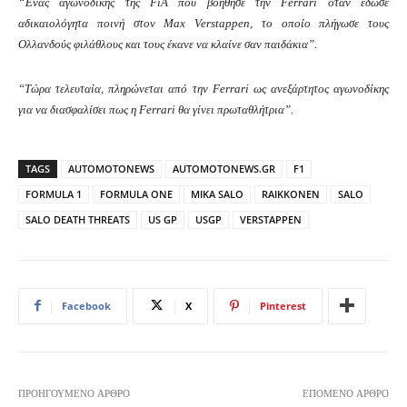
“Ένας αγωνοδίκης της FiA που βοήθησε την Ferrari όταν έδωσε
αδικαιολόγητα ποινή στον Max Verstappen, το οποίο πλήγωσε τους
Ολλανδούς φιλάθλους και τους έκανε να κλαίνε σαν παιδάκια”.
“Τώρα τελευταία, πληρώνεται από την Ferrari ως ανεξάρτητος αγωνοδίκης
για να διασφαλίσει πως η Ferrari θα γίνει πρωταθλήτρια”.
TAGS
AUTOMOTONEWS
AUTOMOTONEWS.GR
F1
FORMULA 1
FORMULA ONE
MIKA SALO
RAIKKONEN
SALO
SALO DEATH THREATS
US GP
USGP
VERSTAPPEN
Facebook
X
Pinterest
ΠΡΟΗΓΟΎΜΕΝΟ ΆΡΘΡΟ
ΕΠΌΜΕΝΟ ΆΡΘΡΟ