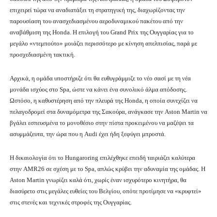
επιχειρεί τώρα να αναδιατάξει τη στρατηγική της, διαχωρίζοντας την
παρουσίαση του ανασχεδιασμένου αεροδυναμικού πακέτου από την
αναβάθμιση της Honda. Η επιλογή του Grand Prix της Ουγγαρίας για το
μεγάλο «ντεμπούτο» μοιάζει περισσότερο με κίνηση απελπισίας, παρά με
προσχεδιασμένη τακτική.
Αρχικά, η ομάδα υποστήριζε ότι θα ευθυγράμμιζε το νέο σασί με τη νέα
μονάδα ισχύος στο Spa, ώστε να κάνει ένα συνολικό άλμα απόδοσης.
Ωστόσο, η καθυστέρηση από την πλευρά της Honda, η οποία συνεχίζει να
πελαγοδρομεί στα δυναμόμετρα της Σακούρα, ανάγκασε την Aston Martin να
βγάλει εσπευσμένα το μονοθέσιο στην πίστα προκειμένου να μαζέψει τα
ασυμμάζευτα, την ώρα που η Audi έχει ήδη ξεφύγει μπροστά.
Η δικαιολογία ότι το Hungaroring επιλέχθηκε επειδή ταιριάζει καλύτερα
στην AMR26 σε σχέση με το Spa, απλώς κρύβει την αδυναμία της ομάδας. Η
Aston Martin γνωρίζει καλά ότι, χωρίς έναν ισχυρότερο κινητήρα, θα
διασύρετο στις μεγάλες ευθείες του Βελγίου, οπότε προτίμησε να «κρυφτεί»
στις στενές και τεχνικές στροφές της Ουγγαρίας.