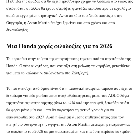
Η ελπίδα της ομάδας ότι θα έχει περισσότερο χρήμα να ξοδέψει στο τέλος της
σεζόν, όταν οι άλλοι θα έχουν στερέψει, φαντάζει περισσότερο με ευχολόγιο
παρά με εγγυημένη στρατηγική. Αν το πακέτο του Νιούι αποτύχει στην
Ουγγαρία, η Aston Martin θα έχει ξεμείνει και από χρόνο και από
δικαιολογίες.
Μια Honda χωρίς φιλοδοξίες για το 2026
Το κερασάκι στην τούρτα της απογοήτευσης έρχεται από το στρατόπεδο της
Honda. Ο νέος κινητήρας, που εστιάζει στη μείωση των τριβών, μετατίθεται
για μετά το καλοκαίρι
(πιθανότατα στo Ζάντβορτ).
Το πιο ανησυχητικό όμως είναι ότι η ιαπωνική εταιρεία, παρόλο που έχει το
δικαίωμα για δύο performance αναβαθμίσεις φέτος μέσω του ADUO λόγω
της τεράστιας υστέρησής της
(άνω του 4% από την κορυφή),
ξεκαθάρισε ότι
θα φέρει μόνο μία και μετά θα παρατήσει τη φετινή χρονιά για να
επικεντρωθεί στο 2027. Αυτή η έλλειψη άμεσης επιθετικότητας από τον
κινητήριο συνεργάτη της αφήνει την Aston Martin μετέωρη, μετατρέποντας
το υπόλοιπο του 2026 σε μια παρατεταμένη και επώδυνη περίοδο δοκιμών.