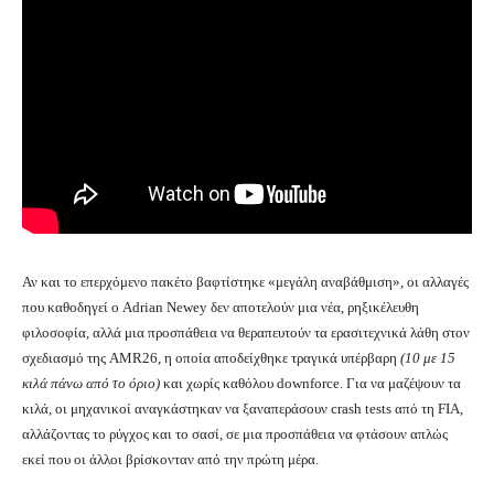
Αν και το επερχόμενο πακέτο βαφτίστηκε «μεγάλη αναβάθμιση», οι αλλαγές
που καθοδηγεί ο Adrian Newey δεν αποτελούν μια νέα, ρηξικέλευθη
φιλοσοφία, αλλά μια προσπάθεια να θεραπευτούν τα ερασιτεχνικά λάθη στον
σχεδιασμό της AMR26, η οποία αποδείχθηκε τραγικά υπέρβαρη
(10 με 15
κιλά πάνω από το όριο)
και χωρίς καθόλου downforce. Για να μαζέψουν τα
κιλά, οι μηχανικοί αναγκάστηκαν να ξαναπεράσουν crash tests από τη FIA,
αλλάζοντας το ρύγχος και το σασί, σε μια προσπάθεια να φτάσουν απλώς
εκεί που οι άλλοι βρίσκονταν από την πρώτη μέρα.