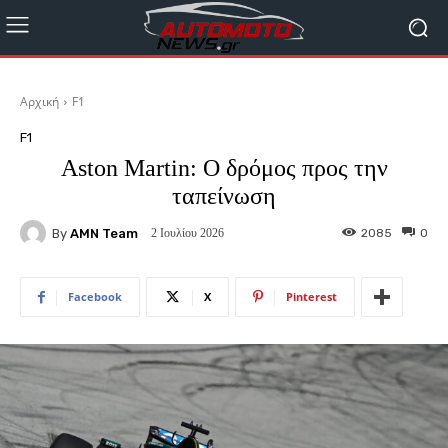
Αρχική
F1
F1
Aston Martin: Ο δρόμος προς την
ταπείνωση
By
AMN Team
2085
0
2 Ιουλίου 2026
Facebook
X
Pinterest