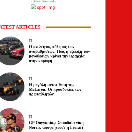
- Advertisement -
ATEST ARTICLES
F1
Ο ανελέητος πόλεμος των
αναβαθμίσεων: Πώς η εξέλιξη των
μονοθεσίων κρίνει την ιεραρχία
στην κορυφή
F1
Η μεγάλη αντεπίθεση της
McLaren: Οι προσδοκίες των
πρωταθλητών
F1
GP Ουγγαρίας: Σπουδαία νίκη
Norris, απογοήτευσε η Ferrari