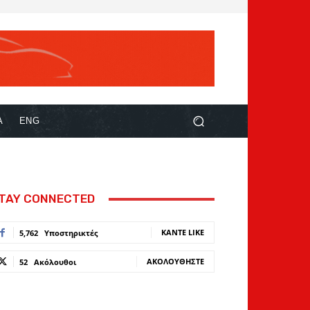
Α
ENG
TAY CONNECTED
ΚΆΝΤΕ LIKE
5,762
Υποστηρικτές
ΑΚΟΛΟΥΘΉΣΤΕ
52
Ακόλουθοι