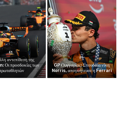
F1
F1
άλη αντεπίθεση της
: Οι προσδοκίες των
GP Ουγγαρίας: Σπουδαία νίκη
πρωταθλητών
Norris, απογοήτευσε η Ferrari