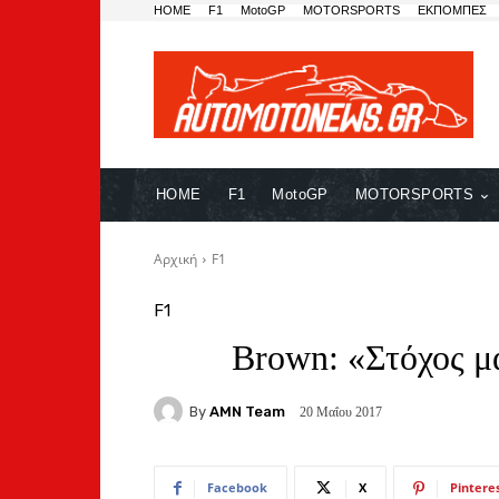
HOME
F1
MotoGP
MOTORSPORTS
ΕΚΠΟΜΠΕΣ
HOME
F1
MotoGP
MOTORSPORTS
Αρχική
F1
F1
Brown: «Στόχος μ
By
AMN Team
20 Μαΐου 2017
Facebook
X
Pintere