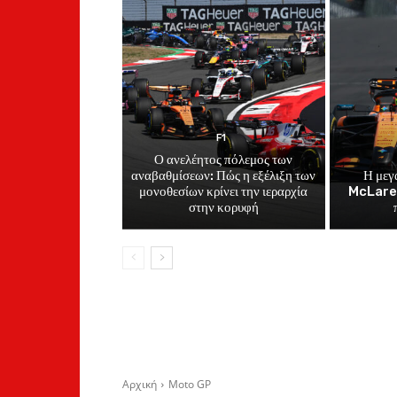
F1
Ο ανελέητος πόλεμος των
αναβαθμίσεων: Πώς η εξέλιξη των
Η μεγ
μονοθεσίων κρίνει την ιεραρχία
McLaren
στην κορυφή