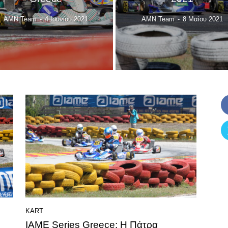
AMN Team
-
4 Ιουνίου 2021
AMN Team
-
8 Μαΐου 2021
KART
IAME Series Greece: Η Πάτρα