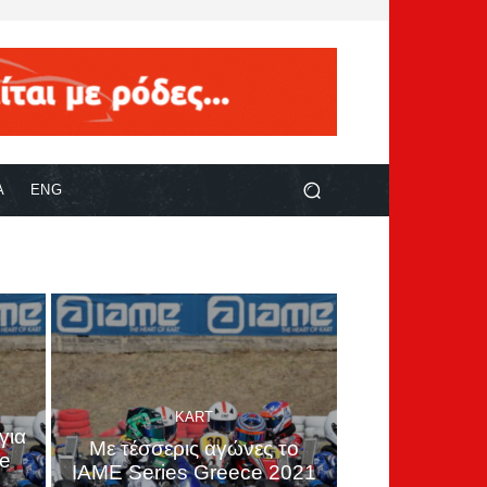
Α
ENG
KART
για
Με τέσσερις αγώνες το
ce
IAME Series Greece 2021