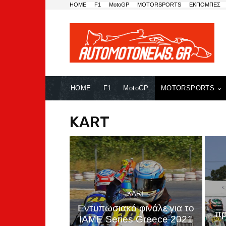
HOME
F1
MotoGP
MOTORSPORTS
ΕΚΠΟΜΠΕΣ
HOME
F1
MotoGP
MOTORSPORTS
KART
KART
Εντυπωσιακό φινάλε για το
πρ
IAME Series Greece 2021