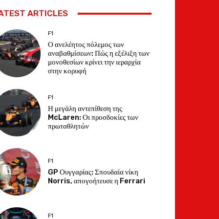
ATEST ARTICLES
F1
Ο ανελέητος πόλεμος των
αναβαθμίσεων: Πώς η εξέλιξη των
μονοθεσίων κρίνει την ιεραρχία
στην κορυφή
F1
Η μεγάλη αντεπίθεση της
McLaren: Οι προσδοκίες των
πρωταθλητών
F1
GP Ουγγαρίας: Σπουδαία νίκη
Norris, απογοήτευσε η Ferrari
F1