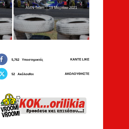
AMN Team
-
19 Μαρτίου 2021
ΚΆΝΤΕ LIKE
5,762
Υποστηρικτές
ΑΚΟΛΟΥΘΉΣΤΕ
52
Ακόλουθοι