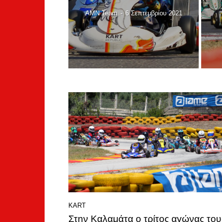
AMN Team
-
6 Σεπτεμβρίου 2021
KART
Στην Καλαμάτα ο τρίτος αγώνας του