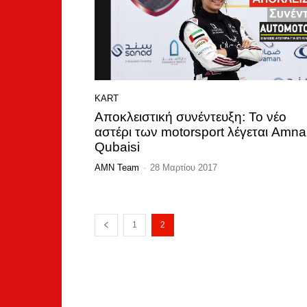
KART
Αποκλειστική συνέντευξη: Το νέο
αστέρι των motorsport λέγεται Amna
Qubaisi
AMN Team
-
28 Μαρτίου 2017
1
2