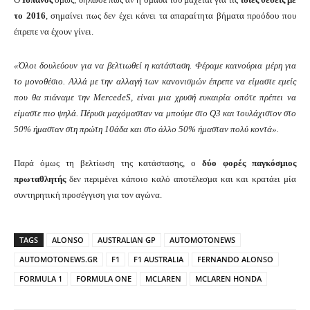
το 2016
, σημαίνει πως δεν έχει κάνει τα απαραίτητα βήματα προόδου που
έπρεπε να έχουν γίνει.
«Όλοι δουλεύουν για να βελτιωθεί η κατάσταση. Φέραμε καινούρια μέρη για
το μονοθέσιο. Αλλά με την αλλαγή των κανονισμών έπρεπε να είμαστε εμείς
που θα πιάναμε την MercedeS, είναι μια χρυσή ευκαιρία οπότε πρέπει να
είμαστε πιο ψηλά. Πέρυσι μαχόμασταν να μπούμε στο Q3 και τουλάχιστον στο
50% ήμασταν στη πρώτη 10άδα και στο άλλο 50% ήμασταν πολύ κοντά».
Παρά όμως τη βελτίωση της κατάστασης, ο
δύο φορές παγκόσμιος
πρωταθλητής
δεν περιμένει κάποιο καλό αποτέλεσμα και και κρατάει μία
συντηρητική προσέγγιση για τον αγώνα.
TAGS
ALONSO
AUSTRALIAN GP
AUTOMOTONEWS
AUTOMOTONEWS.GR
F1
F1 AUSTRALIA
FERNANDO ALONSO
FORMULA 1
FORMULA ONE
MCLAREN
MCLAREN HONDA