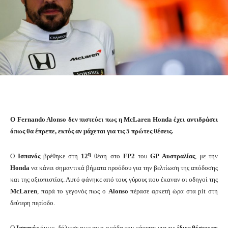
O Fernando Alonso δεν πιστεύει πως η McLaren Honda έχει αντιδράσει
όπως θα έπρεπε, εκτός αν μάχεται για τις 5 πρώτες θέσεις.
η
Ο
Ισπανός
βρέθηκε στη
12
θέση στο
FP2
του
GP Αυστραλίας
, με την
Honda
να κάνει σημαντικά βήματα προόδου για την βελτίωση της απόδοσης
και της αξιοπιστίας. Αυτό φάνηκε από τους γύρους που έκαναν οι οδηγοί της
McLaren
, παρά το γεγονός πως ο
Alonso
πέρασε αρκετή ώρα στα pit στη
δεύτερη περίοδο.
Ο
Ισπανός
όμως, δήλωσε πως αν η ομάδα του μάχεται για τις
ίδιες θέσεις με