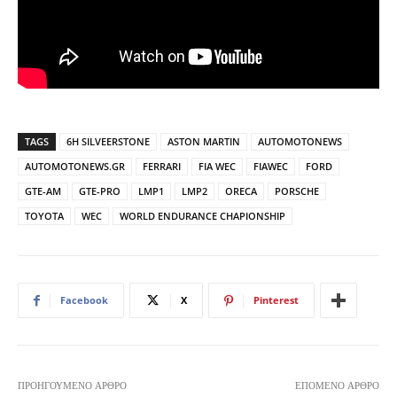
TAGS
6H SILVEERSTONE
ASTON MARTIN
AUTOMOTONEWS
AUTOMOTONEWS.GR
FERRARI
FIA WEC
FIAWEC
FORD
GTE-AM
GTE-PRO
LMP1
LMP2
ORECA
PORSCHE
TOYOTA
WEC
WORLD ENDURANCE CHAPIONSHIP
Facebook
X
Pinterest
ΠΡΟΗΓΟΎΜΕΝΟ ΆΡΘΡΟ
ΕΠΌΜΕΝΟ ΆΡΘΡΟ