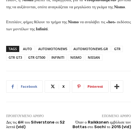
της να αυξάνονται, οπότε αναγκάζεται να μεγαλώσει τη γκάμα της
Nismo
.
Επιπλέον, φήμες θέλουν το τμήμα της
Nismo
να αναλάβει τις
«hot»
εκδόσεις
των μοντέλων της
Infiniti
.
TAGS
AUTO
AUTOMOTONEWS
AUTOMOTONEWS.GR
GTR
GTR GT3
GTR GT500
INFINITI
NISMO
NISSAN
Facebook
X
Pinterest
ΠΡΟΗΓΟΎΜΕΝΟ ΆΡΘΡΟ
ΕΠΌΜΕΝΟ ΆΡΘΡΟ
Δες τις 6H του Silverstone σε 52
Όταν ο Raikkonen εμβόλισε τον
λεπτά (vid)
Bottas στο Sochi το 2015 (vid)