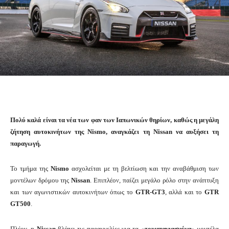
Πολύ καλά είναι τα νέα των φαν των Ιαπωνικών θηρίων, καθώς η μεγάλη
ζήτηση αυτοκινήτων της Nismo, αναγκάζει τη Nissan να αυξήσει τη
παραγωγή.
Το τμήμα της
Nismo
ασχολείται με τη βελτίωση και την αναβάθμιση των
μοντέλων δρόμου της
Nissan
. Επιπλέον, παίζει μεγάλο ρόλο στην ανάπτυξη
και των αγωνιστικών αυτοκινήτων όπως το
GTR-GT3
, αλλά και το
GTR
GT500
.
Πλέον, η
Nissan
βλέπει τις παραγγελίες για τα
«τουμπανιασμένα»
μοντέλα