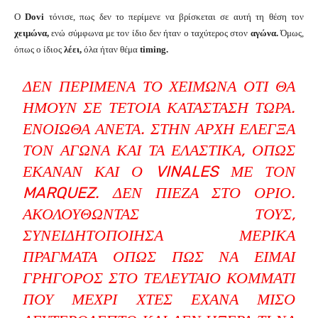
Ο
Dovi
τόνισε, πως δεν το περίμενε να βρίσκεται σε αυτή τη θέση τον
χειμώνα,
ενώ σύμφωνα με τον ίδιο δεν ήταν ο ταχύτερος στον
αγώνα.
Όμως,
όπως ο ίδιος
λέει,
όλα ήταν θέμα
timing.
ΔΕΝ ΠΕΡΊΜΕΝΑ ΤΟ ΧΕΙΜΏΝΑ ΌΤΙ ΘΑ
ΉΜΟΥΝ ΣΕ ΤΈΤΟΙΑ ΚΑΤΆΣΤΑΣΗ ΤΏΡΑ.
ΈΝΟΙΩΘΑ ΆΝΕΤΑ. ΣΤΗΝ ΑΡΧΉ ΈΛΕΓΞΑ
ΤΟΝ ΑΓΏΝΑ ΚΑΙ ΤΑ ΕΛΑΣΤΙΚΆ, ΌΠΩΣ
ΈΚΑΝΑΝ ΚΑΙ Ο VINALES ΜΕ ΤΟΝ
MARQUEZ. ΔΕΝ ΠΊΕΖΑ ΣΤΟ ΌΡΙΟ.
ΑΚΟΛΟΥΘΏΝΤΑΣ ΤΟΥΣ,
ΣΥΝΕΙΔΗΤΟΠΟΊΗΣΑ ΜΕΡΙΚΆ
ΠΡΆΓΜΑΤΑ ΌΠΩΣ ΠΩΣ ΝΑ ΕΊΜΑΙ
ΓΡΉΓΟΡΟΣ ΣΤΟ ΤΕΛΕΥΤΑΊΟ ΚΟΜΜΆΤΙ
ΠΟΥ ΜΈΧΡΙ ΧΤΕΣ ΈΧΑΝΑ ΜΙΣΌ