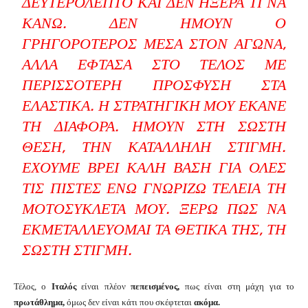
ΔΕΥΤΕΡΌΛΕΠΤΟ ΚΑΙ ΔΕΝ ΉΞΕΡΑ ΤΙ ΝΑ
ΚΆΝΩ. ΔΕΝ ΉΜΟΥΝ Ο
ΓΡΗΓΟΡΌΤΕΡΟΣ ΜΈΣΑ ΣΤΟΝ ΑΓΏΝΑ,
ΑΛΛΆ ΈΦΤΑΣΑ ΣΤΟ ΤΈΛΟΣ ΜΕ
ΠΕΡΙΣΣΌΤΕΡΗ ΠΡΌΣΦΥΣΗ ΣΤΑ
ΕΛΑΣΤΙΚΆ. Η ΣΤΡΑΤΗΓΙΚΉ ΜΟΥ ΈΚΑΝΕ
ΤΗ ΔΙΑΦΟΡΆ. ΉΜΟΥΝ ΣΤΗ ΣΩΣΤΉ
ΘΈΣΗ, ΤΗΝ ΚΑΤΆΛΛΗΛΗ ΣΤΙΓΜΉ.
ΈΧΟΥΜΕ ΒΡΕΙ ΚΑΛΉ ΒΆΣΗ ΓΙΑ ΌΛΕΣ
ΤΙΣ ΠΊΣΤΕΣ ΕΝΏ ΓΝΩΡΊΖΩ ΤΈΛΕΙΑ ΤΗ
ΜΟΤΟΣΥΚΛΈΤΑ ΜΟΥ. ΞΈΡΩ ΠΩΣ ΝΑ
ΕΚΜΕΤΑΛΛΕΎΟΜΑΙ ΤΑ ΘΕΤΙΚΆ ΤΗΣ, ΤΗ
ΣΩΣΤΉ ΣΤΙΓΜΉ.
Τέλος, ο
Ιταλός
είναι πλέον
πεπεισμένος,
πως είναι στη μάχη για το
πρωτάθλημα,
όμως δεν είναι κάτι που σκέφτεται
ακόμα.