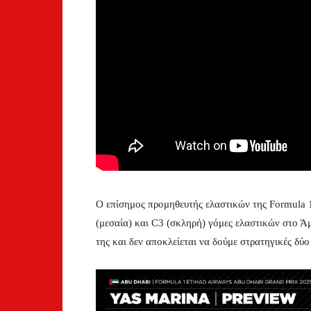
Ο επίσημος προμηθευτής ελαστικών της Formula 
(μεσαία) και C3 (σκληρή) γόμες ελαστικών στο Άμ
της και δεν αποκλείεται να δούμε στρατηγικές δύο 