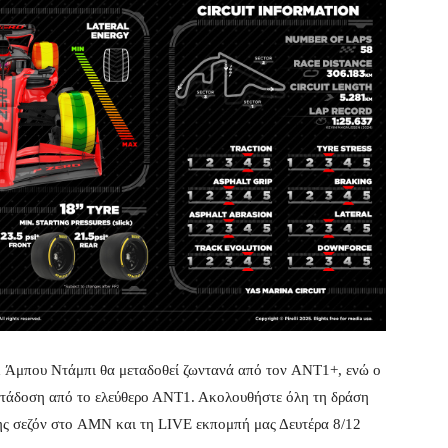
x Άμπου Ντάμπι θα μεταδοθεί ζωντανά από τον ANT1+, ενώ ο
ετάδοση από το ελεύθερο ΑΝΤ1. Ακολουθήστε όλη τη δράση
της σεζόν στο AMN και τη LIVE εκπομπή μας Δευτέρα 8/12