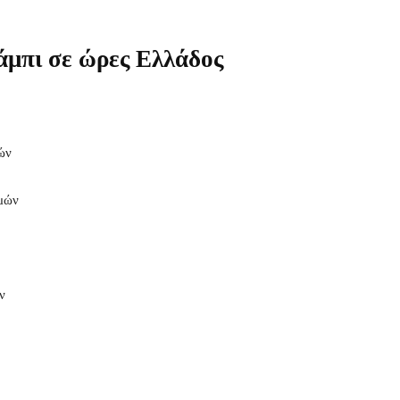
μπι σε ώρες Ελλάδος
ών
ιμών
ν