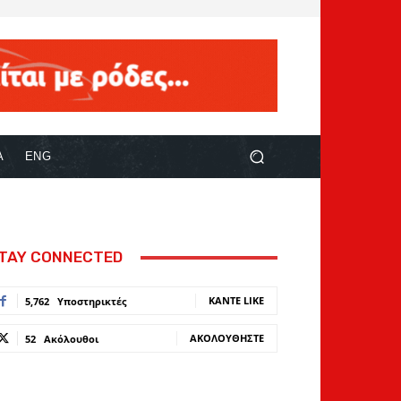
Α
ENG
TAY CONNECTED
ΚΆΝΤΕ LIKE
5,762
Υποστηρικτές
ΑΚΟΛΟΥΘΉΣΤΕ
52
Ακόλουθοι