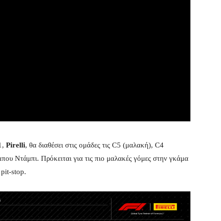
1,
Pirelli
, θα διαθέσει στις ομάδες τις C5 (μαλακή), C4
που Ντάμπι. Πρόκειται για τις πιο μαλακές γόμες στην γκάμα
pit-stop.