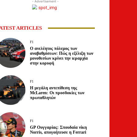
- Advertisement -
ATEST ARTICLES
F1
Ο ανελέητος πόλεμος των
αναβαθμίσεων: Πώς η εξέλιξη των
μονοθεσίων κρίνει την ιεραρχία
στην κορυφή
F1
Η μεγάλη αντεπίθεση της
McLaren: Οι προσδοκίες των
πρωταθλητών
F1
GP Ουγγαρίας: Σπουδαία νίκη
Norris, απογοήτευσε η Ferrari