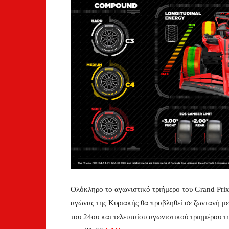
Ολόκληρο το αγωνιστικό τριήμερο του Grand Pri
αγώνας της Κυριακής θα προβληθεί σε ζωντανή μ
του 24ου και τελευταίου αγωνιστικού τριημέρου 