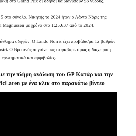
ιακή στο Grand Prix οι οδηγοί θα διανύσουν 58 γύρους.
 5 στο σύνολο. Νικητής το 2024 ήταν ο Λάντο Νόρις της
in Magnussen με χρόνο στο 1:25,637 από το 2024.
ωτάθλημα οδηγών. Ο Lando Norris έχει προβάδισμα 12 βαθμών
stri. Ο Βρετανός πηγαίνει ως το φαβορί, όμως η διαχείριση
ί ερωτηματικά και αμφιβολίες.
 με την πλήρη ανάλυση του GP Κατάρ και την
cLaren με ένα κλικ στο παρακάτω βίντεο