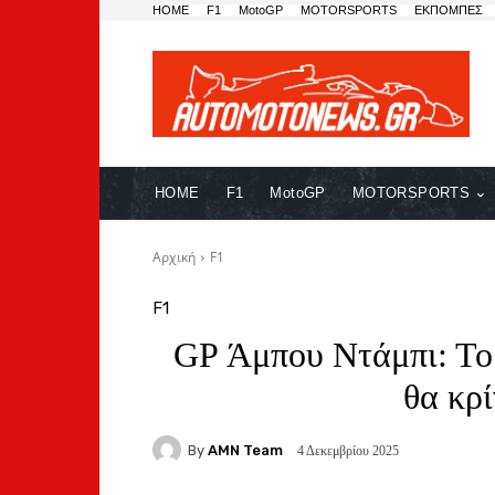
HOME
F1
MotoGP
MOTORSPORTS
ΕΚΠΟΜΠΕΣ
HOME
F1
MotoGP
MOTORSPORTS
Αρχική
F1
F1
GP Άμπου Ντάμπι: Το
θα κρί
By
AMN Team
4 Δεκεμβρίου 2025