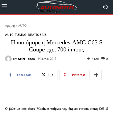
Αρχική
AUTO
AUTO
TUNING
ΒΕΛΤΙΩΣΕΙΣ
H πιο όμορφη Mercedes-AMG C63 S
Coupe έχει 700 ίππους
By
AMN Team
4108
0
9 Ιουνίου 2017
Facebook
X
Pinterest
Ο βελτιωτικός οίκος Manhart παίρνει την άκρως εντυπωσιακή C63 S