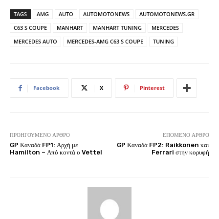
TAGS
AMG
AUTO
AUTOMOTONEWS
AUTOMOTONEWS.GR
C63 S COUPE
MANHART
MANHART TUNING
MERCEDES
MERCEDES AUTO
MERCEDES-AMG C63 S COUPE
TUNING
Facebook
X
Pinterest
ΠΡΟΗΓΟΎΜΕΝΟ ΆΡΘΡΟ
ΕΠΌΜΕΝΟ ΆΡΘΡΟ
GP Καναδά FP1: Αρχή με
GP Καναδά FP2: Raikkonen και
Hamilton – Από κοντά ο Vettel
Ferrari στην κορυφή