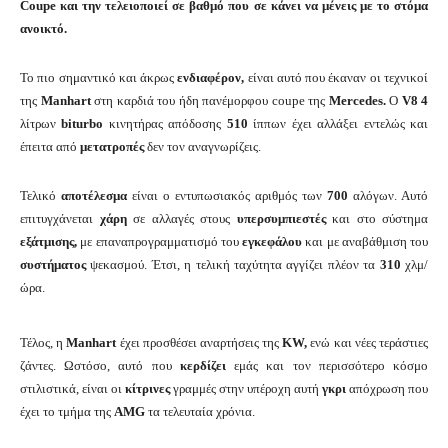
Coupe και την τελειοποιεί σε βαθμό που σε κάνει να μένεις με το στόμα
ανοικτό.
Το πιο σημαντικό και άκρως
ενδιαφέρον,
είναι αυτό που έκαναν οι τεχνικοί
της
Manhart
στη καρδιά του ήδη πανέμορφου coupe της
Mercedes.
O
V8 4
λίτρων
biturbo
κινητήρας απόδοσης
510
ίππων έχει αλλάξει εντελώς και
έπειτα από
μετατροπές
δεν τον αναγνωρίζεις.
Τελικό
αποτέλεσμα
είναι ο εντυπωσιακός αριθμός των
700
αλόγων. Αυτό
επιτυγχάνεται
χάρη
σε αλλαγές στους
υπερσυμπιεστές
και στο σύστημα
εξάτμισης,
με επαναπρογραμματισμό του
εγκεφάλου
και με αναβάθμιση του
συστήματος
ψεκασμού. Έτσι, η τελική ταχύτητα αγγίζει πλέον τα
310
χλμ/
ώρα.
Τέλος, η
Manhart
έχει προσθέσει αναρτήσεις της
KW,
ενώ και νέες τεράστιες
ζάντες. Ωστόσο, αυτό που
κερδίζει
εμάς και τον περισσότερο κόσμο
στιλιστικά, είναι οι
κίτρινες
γραμμές στην υπέροχη αυτή
γκρι
απόχρωση που
έχει το τμήμα της
AMG
τα τελευταία χρόνια.