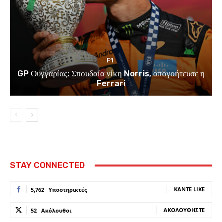
F1
GP Ουγγαρίας: Σπουδαία νίκη Norris, απογοήτευσε η
Ferrari
STAY CONNECTED
ΚΆΝΤΕ LIKE
5,762
Υποστηρικτές
ΑΚΟΛΟΥΘΉΣΤΕ
52
Ακόλουθοι