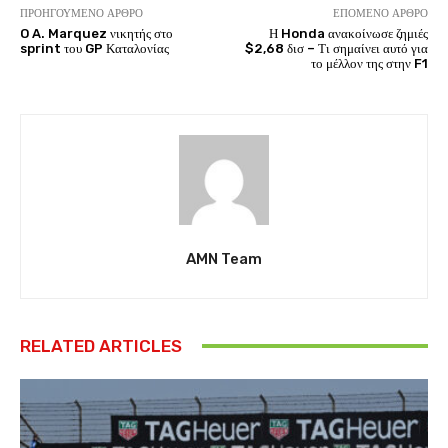
ΠΡΟΗΓΟΎΜΕΝΟ ΆΡΘΡΟ
ΕΠΌΜΕΝΟ ΆΡΘΡΟ
O A. Marquez νικητής στο
Η Honda ανακοίνωσε ζημιές
sprint του GP Καταλονίας
$2,68 δισ – Τι σημαίνει αυτό για
το μέλλον της στην F1
AMN Team
RELATED ARTICLES