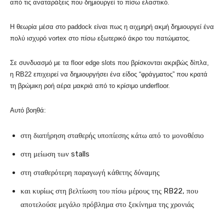
από τις αναταράξεις που δημιουργεί το πίσω ελαστικό.
Η θεωρία μέσα στο paddock είναι πως η αιχμηρή ακμή δημιουργεί ένα
πολύ ισχυρό vortex στο πίσω εξωτερικό άκρο του πατώματος.
Σε συνδυασμό με τα floor edge slots που βρίσκονται ακριβώς δίπλα,
η RB22 επιχειρεί να δημιουργήσει ένα είδος “φράγματος” που κρατά
τη βρώμικη ροή αέρα μακριά από το κρίσιμο underfloor.
Αυτό βοηθά:
στη διατήρηση σταθερής υποπίεσης κάτω από το μονοθέσιο
στη μείωση των stalls
στη σταθερότερη παραγωγή κάθετης δύναμης
και κυρίως στη βελτίωση του πίσω μέρους της RB22, που
αποτελούσε μεγάλο πρόβλημα στο ξεκίνημα της χρονιάς