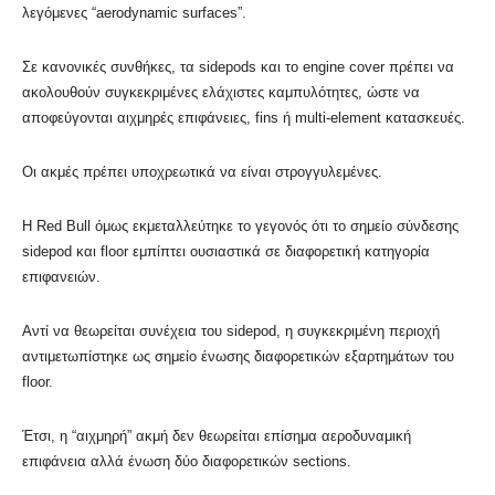
λεγόμενες “aerodynamic surfaces”.
Σε κανονικές συνθήκες, τα sidepods και το engine cover πρέπει να
ακολουθούν συγκεκριμένες ελάχιστες καμπυλότητες, ώστε να
αποφεύγονται αιχμηρές επιφάνειες, fins ή multi-element κατασκευές.
Οι ακμές πρέπει υποχρεωτικά να είναι στρογγυλεμένες.
Η Red Bull όμως εκμεταλλεύτηκε το γεγονός ότι το σημείο σύνδεσης
sidepod και floor εμπίπτει ουσιαστικά σε διαφορετική κατηγορία
επιφανειών.
Αντί να θεωρείται συνέχεια του sidepod, η συγκεκριμένη περιοχή
αντιμετωπίστηκε ως σημείο ένωσης διαφορετικών εξαρτημάτων του
floor.
Έτσι, η “αιχμηρή” ακμή δεν θεωρείται επίσημα αεροδυναμική
επιφάνεια αλλά ένωση δύο διαφορετικών sections.