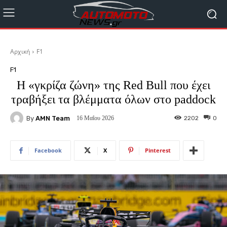
Αρχική
F1
F1
Η «γκρίζα ζώνη» της Red Bull που έχει
τραβήξει τα βλέμματα όλων στο paddock
By
AMN Team
2202
0
16 Μαΐου 2026
Facebook
X
Pinterest