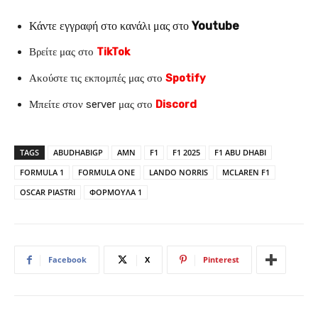
Κάντε εγγραφή στο κανάλι μας στο
Youtube
Βρείτε μας στο
TikTok
Ακούστε τις εκπομπές μας στο
Spotify
Μπείτε στον server μας στο
Discord
TAGS
ABUDHABIGP
AMN
F1
F1 2025
F1 ABU DHABI
FORMULA 1
FORMULA ONE
LANDO NORRIS
MCLAREN F1
OSCAR PIASTRI
ΦΟΡΜΟΥΛΑ 1
Facebook
X
Pinterest