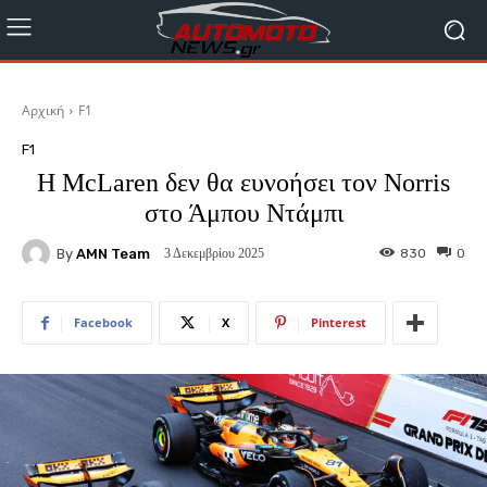
Αρχική
F1
F1
Η McLaren δεν θα ευνοήσει τον Norris
στο Άμπου Ντάμπι
By
AMN Team
830
0
3 Δεκεμβρίου 2025
Facebook
X
Pinterest