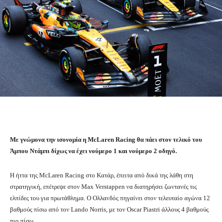
Με γνώμονα την ισονομία η McLaren Racing θα πάει στον τελικό του
Άμπου Ντάμπι δίχως να έχει νούμερο 1 και νούμερο 2 οδηγό.
Η ήττα της McLaren Racing στο Κατάρ, έπειτα από δικά της λάθη στη
στρατηγική, επέτρεψε στον Max Verstappen να διατηρήσει ζωντανές τις
ελπίδες του για πρωτάθλημα. Ο Ολλανδός πηγαίνει στον τελευταίο αγώνα 12
βαθμούς πίσω από τον Lando Norris, με τον Oscar Piastri άλλους 4 βαθμούς
πιο πίσω.