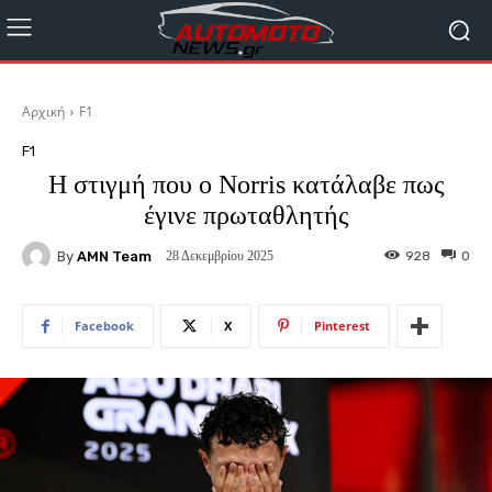
Αρχική
F1
F1
Η στιγμή που ο Norris κατάλαβε πως
έγινε πρωταθλητής
By
AMN Team
928
0
28 Δεκεμβρίου 2025
Facebook
X
Pinterest