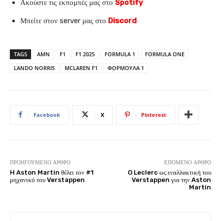
Ακούστε τις εκπομπές μας στο
Spotify
Μπείτε στον server μας στο
Discord
TAGS
AMN
F1
F1 2025
FORMULA 1
FORMULA ONE
LANDO NORRIS
MCLAREN F1
ΦΟΡΜΟΥΛΑ 1
Facebook
X
Pinterest
ΠΡΟΗΓΟΎΜΕΝΟ ΆΡΘΡΟ
ΕΠΌΜΕΝΟ ΆΡΘΡΟ
H Aston Martin θέλει τον #1
O Leclerc ως εναλλακτική του
μηχανικό του Verstappen
Verstappen για την Aston
Martin