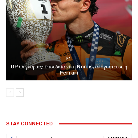
F1
GP Ουγγαρίας: Σπουδαία νίκη Norris, απογοήτευσε η
Ferrari
STAY CONNECTED