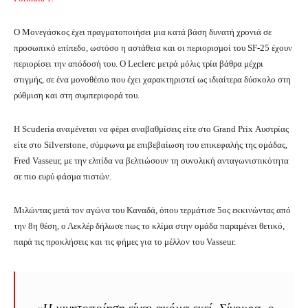
Ο Μονεγάσκος έχει πραγματοποιήσει μια κατά βάση δυνατή χρονιά σε
προσωπικό επίπεδο, ωστόσο η αστάθεια και οι περιορισμοί του SF-25 έχουν
περιορίσει την απόδοσή του. Ο Leclerc μετρά μόλις τρία βάθρα μέχρι
στιγμής, σε ένα μονοθέσιο που έχει χαρακτηριστεί ως ιδιαίτερα δύσκολο στη
ρύθμιση και στη συμπεριφορά του.
Η Scuderia αναμένεται να φέρει αναβαθμίσεις είτε στο Grand Prix Αυστρίας
είτε στο Silverstone, σύμφωνα με επιβεβαίωση του επικεφαλής της ομάδας,
Fred Vasseur, με την ελπίδα να βελτιώσουν τη συνολική ανταγωνιστικότητα
σε πιο ευρύ φάσμα πιστών.
Μιλώντας μετά τον αγώνα του Καναδά, όπου τερμάτισε 5ος εκκινώντας από
την 8η θέση, ο Λεκλέρ δήλωσε πως το κλίμα στην ομάδα παραμένει θετικό,
παρά τις προκλήσεις και τις φήμες για το μέλλον του Vasseur.