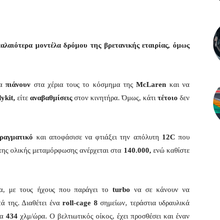
αλαιότερα μοντέλα δρόμου της βρετανικής εταιρίας, όμως
να
πιάνουν
στα χέρια τους το κόσμημα της
McLaren
και να
ykit,
είτε
αναβαθμίσεις
στον κινητήρα. Όμως, κάτι
τέτοιο
δεν
ραγματικό
και αποφάσισε να φτιάξει την απόλυτη
12C
που
της ολικής μεταμόρφωσης ανέρχεται στα
140.000,
ενώ καθίστε
, με τους ήχους που παράγει το
turbo
να σε κάνουν να
ά της. Διαθέτει ένα
roll-cage
8
σημείων, τεράστια υδραυλικά
τα
434
χλμ/ώρα. Ο βελτιωτικός οίκος, έχει προσθέσει και έναν