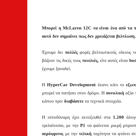
Μπορεί η McLaren 12C να είναι ένα από τα π
αυτό δεν σημαίνει πως δεν χρειάζεται βελτίωση.
Έχουμε δει
πολλές
φορές βελτιωτικούς οίκους 
βάζουν τις δικές τους
πινελιές,
είτε αυτές είναι
bod
έχουμε ξαναδεί.
Η
HyperCar Development
έκανε κάτι το
εξωπ
μπορεί να πατήσει στον δρόμο. Η
συνολική
αξία 
κάπου πριν
διαβάσετε
τα τεχνικά στοιχεία.
Η ιπποδύναμη έχει εκτοξευθεί στα
1.200
άλογα
τρελαίνεσαι, με την
P1
να φαίνεται μικρή μπροστ
αερόφρενα,
με την
τελική
ταχύτητα να φτάνει σ