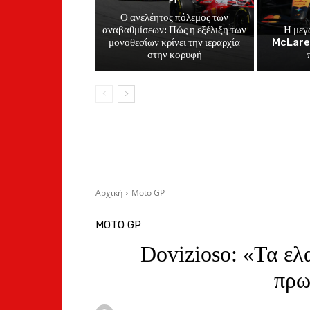
F1
Ο ανελέητος πόλεμος των
αναβαθμίσεων: Πώς η εξέλιξη των
Η μεγ
μονοθεσίων κρίνει την ιεραρχία
McLaren
στην κορυφή