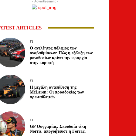
- Advertisement -
ATEST ARTICLES
F1
Ο ανελέητος πόλεμος των
αναβαθμίσεων: Πώς η εξέλιξη των
μονοθεσίων κρίνει την ιεραρχία
στην κορυφή
F1
Η μεγάλη αντεπίθεση της
McLaren: Οι προσδοκίες των
πρωταθλητών
F1
GP Ουγγαρίας: Σπουδαία νίκη
Norris, απογοήτευσε η Ferrari