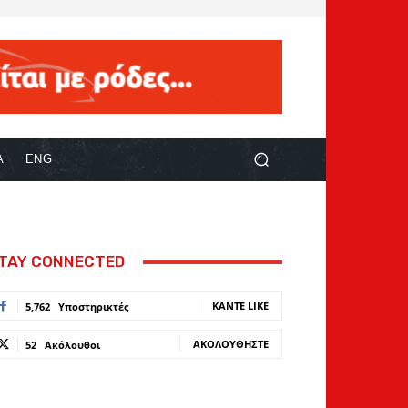
Α
ENG
TAY CONNECTED
ΚΆΝΤΕ LIKE
5,762
Υποστηρικτές
ΑΚΟΛΟΥΘΉΣΤΕ
52
Ακόλουθοι