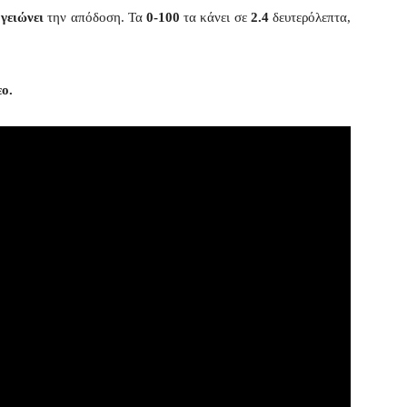
γειώνει
την απόδοση. Τα
0-100
τα κάνει σε
2.4
δευτερόλεπτα,
ο.