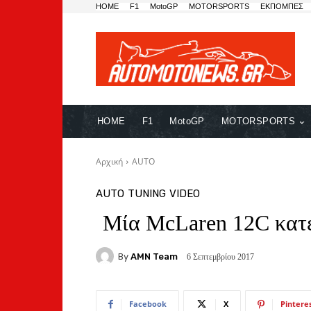
HOME
F1
MotoGP
MOTORSPORTS
ΕΚΠΟΜΠΕΣ
HOME
F1
MotoGP
MOTORSPORTS
Αρχική
AUTO
AUTO
TUNING
VIDEO
Μία McLaren 12C κατε
By
AMN Team
6 Σεπτεμβρίου 2017
Facebook
X
Pintere