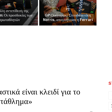
F1
F1
άλη αντεπίθεση της
: Οι προσδοκίες των
GP Ουγγαρίας: Σπουδαία νίκη
πρωταθλητών
Norris, απογοήτευσε η Ferrari