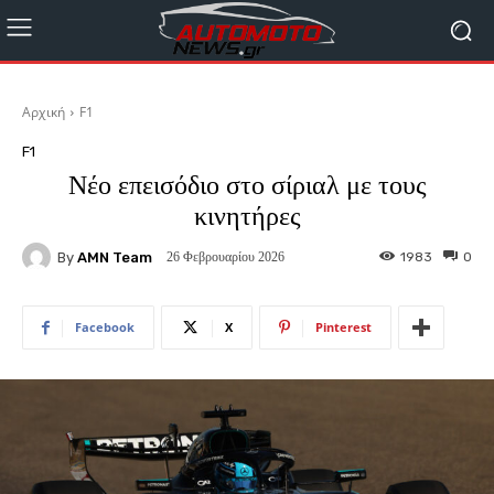
Αρχική
F1
F1
Νέο επεισόδιο στο σίριαλ με τους
κινητήρες
By
AMN Team
1983
0
26 Φεβρουαρίου 2026
Facebook
X
Pinterest