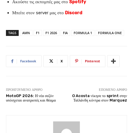
Ακούστε τις εκπομπές μας στο
Spotify
Μπείτε στον server μας στο
Discord
TAGS
AMN
F1
F1 2026
FIA
FORMULA 1
FORMULA ONE
Facebook
X
Pinterest
ΠΡΟΗΓΟΎΜΕΝΟ ΆΡΘΡΟ
ΕΠΌΜΕΝΟ ΆΡΘΡΟ
MotoGP 2026: Η νέα σεζόν
O Acosta νίκησε το sprint στην
υπόσχεται ανατροπές και θέαμα
Ταϊλάνδη κόντρα στον Marquez