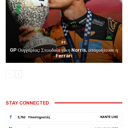
F1
GP Ουγγαρίας: Σπουδαία νίκη Norris, απογοήτευσε η
Ferrari
STAY CONNECTED
ΚΆΝΤΕ LIKE
5,762
Υποστηρικτές