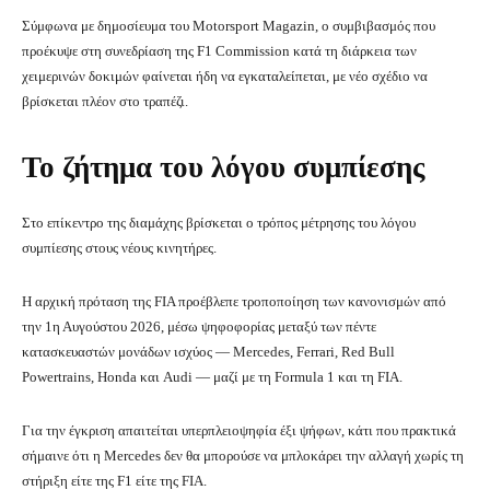
Σύμφωνα με δημοσίευμα του Motorsport Magazin, ο συμβιβασμός που
προέκυψε στη συνεδρίαση της F1 Commission κατά τη διάρκεια των
χειμερινών δοκιμών φαίνεται ήδη να εγκαταλείπεται, με νέο σχέδιο να
βρίσκεται πλέον στο τραπέζι.
Το ζήτημα του λόγου συμπίεσης
Στο επίκεντρο της διαμάχης βρίσκεται ο τρόπος μέτρησης του λόγου
συμπίεσης στους νέους κινητήρες.
Η αρχική πρόταση της FIA προέβλεπε τροποποίηση των κανονισμών από
την 1η Αυγούστου 2026, μέσω ψηφοφορίας μεταξύ των πέντε
κατασκευαστών μονάδων ισχύος — Mercedes, Ferrari, Red Bull
Powertrains, Honda και Audi — μαζί με τη Formula 1 και τη FIA.
Για την έγκριση απαιτείται υπερπλειοψηφία έξι ψήφων, κάτι που πρακτικά
σήμαινε ότι η Mercedes δεν θα μπορούσε να μπλοκάρει την αλλαγή χωρίς τη
στήριξη είτε της F1 είτε της FIA.