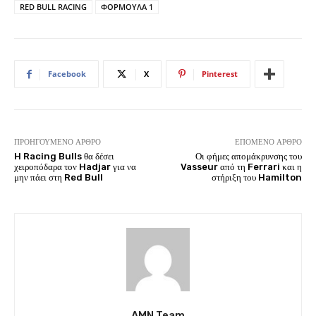
RED BULL RACING
ΦΟΡΜΟΥΛΑ 1
Facebook
X
Pinterest
ΠΡΟΗΓΟΎΜΕΝΟ ΆΡΘΡΟ
ΕΠΌΜΕΝΟ ΆΡΘΡΟ
H Racing Bulls θα δέσει
Οι φήμες απομάκρυνσης του
χειροπόδαρα τον Hadjar για να
Vasseur από τη Ferrari και η
μην πάει στη Red Bull
στήριξη του Hamilton
AMN Team