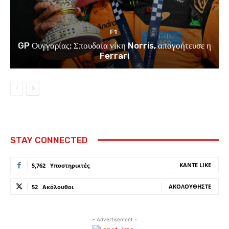
F1
GP Ουγγαρίας: Σπουδαία νίκη Norris, απογοήτευσε η
Ferrari
STAY CONNECTED
ΚΆΝΤΕ LIKE
5,762
Υποστηρικτές
ΑΚΟΛΟΥΘΉΣΤΕ
52
Ακόλουθοι
- Advertisement -