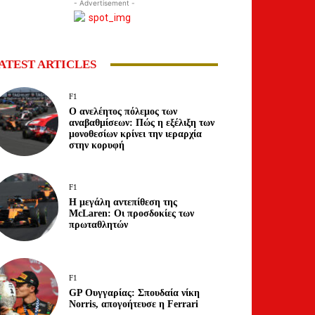
- Advertisement -
ATEST ARTICLES
F1
Ο ανελέητος πόλεμος των
αναβαθμίσεων: Πώς η εξέλιξη των
μονοθεσίων κρίνει την ιεραρχία
στην κορυφή
F1
Η μεγάλη αντεπίθεση της
McLaren: Οι προσδοκίες των
πρωταθλητών
F1
GP Ουγγαρίας: Σπουδαία νίκη
Norris, απογοήτευσε η Ferrari