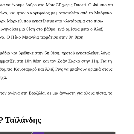
για να έχουμε βάθρο στο MotoGP χωρίς Ducati. Ο Φάμπιο ντι
γώνα, και ήταν ο κορυφαίος με μοτοσικλέτα από το Μπόργκο
αρκ Μάρκεθ, που εγκατέλειψε από κλατάρισμα στο πίσω
 κυνηγούσε μια θέση στο βάθρο, ενώ αμέσως μετά ο Άλεξ
να. Ο Πέκο Μπανάια τερμάτισε στην 9η θέση.
άδια και βρέθηκε στην 6η θέση, προτού εγκαταλείψει λόγω
ρματίζει στη 10η θέση και τον Ζοάν Ζαρκό στην 11η. Για τη
Φάμπιο Κουρταραρό και Άλεξ Ρινς να μπαίνουν οριακά στους
ιχα.
 τον αγώνα στη Βραζιλία, σε μια άγνωστη για όλους πίστα, το
 Ταϊλάνδης