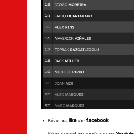
Κάντε μας
like
στο
facebook