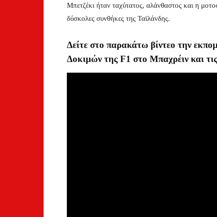
Μπετζέκι ήταν ταχύτατος, αλάνθαστος και η μοτοσι
δύσκολες συνθήκες της Ταϊλάνδης.
Δείτε στο παρακάτω βίντεο την εκπο
Δοκιμών της F1 στο Μπαχρέιν και τις