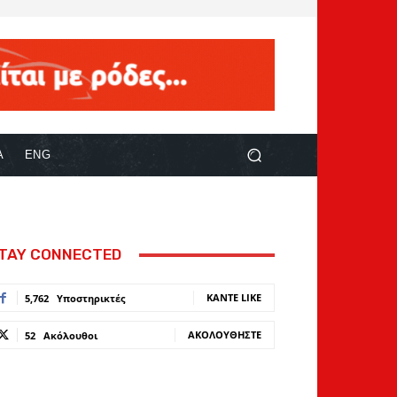
Α
ENG
TAY CONNECTED
ΚΆΝΤΕ LIKE
5,762
Υποστηρικτές
ΑΚΟΛΟΥΘΉΣΤΕ
52
Ακόλουθοι