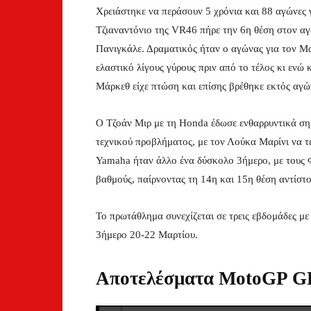
Χρειάστηκε να περάσουν 5 χρόνια και 88 αγώνες 
Τζιαναντόνιο της VR46 πήρε την 6η θέση στον α
Πανιγκάλε. Δραματικός ήταν ο αγώνας για τον Μ
ελαστικό λίγους γύρους πριν από το τέλος κι ενώ
Μάρκεθ είχε πτώση και επίσης βρέθηκε εκτός αγώ
Ο Τζοάν Μιρ με τη Honda έδωσε ενθαρρυντικά σημ
τεχνικού προβλήματος, με τον Λούκα Μαρίνι να τε
Yamaha ήταν άλλο ένα δύσκολο 3ήμερο, με τους 
βαθμούς, παίρνοντας τη 14η και 15η θέση αντίστο
Το πρωτάθλημα συνεχίζεται σε τρεις εβδομάδες με
3ήμερο 20-22 Μαρτίου.
Αποτελέσματα MotoGP GP