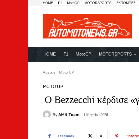
HOME
F1
MotoGP
MOTORSPORTS
ΕΚΠΟΜΠΕΣ
HOME
F1
MotoGP
MOTORSPORTS
Αρχική
Moto GP
MOTO GP
O Bezzecchi κέρδισε «
By
AMN Team
1 Μαρτίου 2026
Facebook
X
Pintere