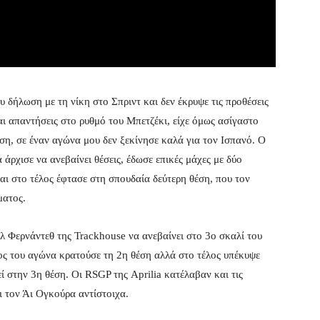
δήλωση με τη νίκη στο Σπριντ και δεν έκρυψε τις προθέσεις
ι απαντήσεις στο ρυθμό του Μπετζέκι, είχε όμως ασίγαστο
έση, σε έναν αγώνα μου δεν ξεκίνησε καλά για τον Ισπανό. Ο
άρχισε να ανεβαίνει θέσεις, έδωσε επικές μάχες με δύο
 στο τέλος έφτασε στη σπουδαία δεύτερη θέση, που τον
ματος.
ύλ Φερνάντεθ της Trackhouse να ανεβαίνει στο 3ο σκαλί του
ος του αγώνα κρατούσε τη 2η θέση αλλά στο τέλος υπέκυψε
ί στην 3η θέση. Οι RSGP της Aprilia κατέλαβαν και τις
ι τον Άι Ογκούρα αντίστοιχα.