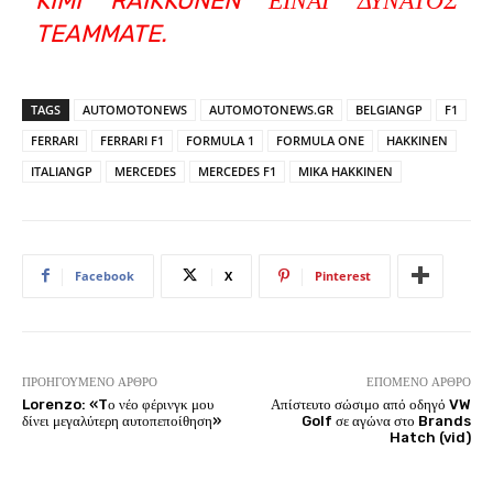
KIMI RAIKKONEN ΕΊΝΑΙ ΔΥΝΑΤΌΣ
TEAMMATE.
TAGS
AUTOMOTONEWS
AUTOMOTONEWS.GR
BELGIANGP
F1
FERRARI
FERRARI F1
FORMULA 1
FORMULA ONE
HAKKINEN
ITALIANGP
MERCEDES
MERCEDES F1
MIKA HAKKINEN
Facebook
X
Pinterest
ΠΡΟΗΓΟΎΜΕΝΟ ΆΡΘΡΟ
ΕΠΌΜΕΝΟ ΆΡΘΡΟ
Lorenzo: «Tο νέο φέρινγκ μου
Απίστευτο σώσιμο από οδηγό VW
δίνει μεγαλύτερη αυτοπεποίθηση»
Golf σε αγώνα στο Brands
Hatch (vid)