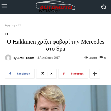
Αρχική
F1
F1
O Hakkinen χρίζει φαβορί την Mercedes
στο Spa
By
AMN Team
3588
0
8 Αυγούστου 2017
Facebook
X
Pinterest