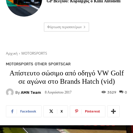
GP Βελγίου: Κυρίαρχος ο Kimi Antonelli
Φόρτωση περισσοτέρων