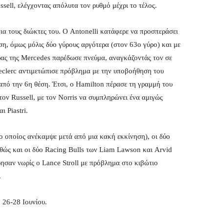
sell, ελέγχοντας απόλυτα τον ρυθμό μέχρι το τέλος.
ια τους διώκτες του. Ο Antonelli κατάφερε να προσπεράσει
θέση, όμως μόλις δύο γύρους αργότερα (στον 63ο γύρο) και με
ήρας της Mercedes παρέδωσε πνεύμα, αναγκάζοντάς τον σε
Leclerc αντιμετώπισε πρόβλημα με την υποβοήθηση του
 από την 6η θέση. Έτσι, ο Hamilton πέρασε τη γραμμή του
ον Russell, με τον Norris να συμπληρώνει ένα αμιγώς
 Piastri.
 οποίος ανέκαμψε μετά από μια κακή εκκίνηση), οι δύο
αθώς και οι δύο Racing Bulls των Liam Lawson και Arvid
ησαν νωρίς ο Lance Stroll με πρόβλημα στο κιβώτιο
.
 26-28 Ιουνίου.