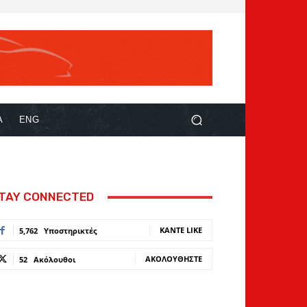
Α
ENG
TAY CONNECTED
ΚΆΝΤΕ LIKE
5,762
Υποστηρικτές
ΑΚΟΛΟΥΘΉΣΤΕ
52
Ακόλουθοι