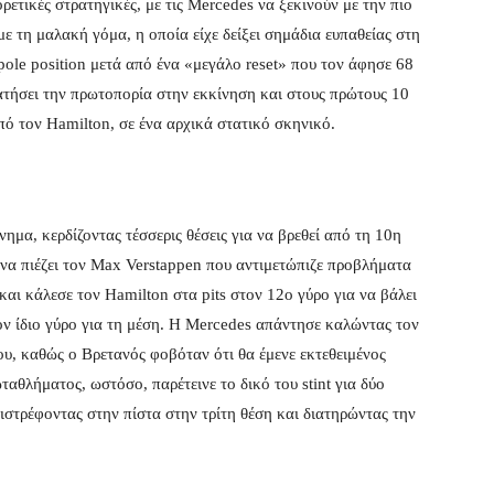
ετικές στρατηγικές, με τις Mercedes να ξεκινούν με την πιο
ε τη μαλακή γόμα, η οποία είχε δείξει σημάδια ευπαθείας στη
 pole position μετά από ένα «μεγάλο reset» που τον άφησε 68
ατήσει την πρωτοπορία στην εκκίνηση και στους πρώτους 10
πό τον Hamilton, σε ένα αρχικά στατικό σκηνικό.
νημα, κερδίζοντας τέσσερις θέσεις για να βρεθεί από τη 10η
 να πιέζει τον Max Verstappen που αντιμετώπιζε προβλήματα
και κάλεσε τον Hamilton στα pits στον 12ο γύρο για να βάλει
ον ίδιο γύρο για τη μέση. Η Mercedes απάντησε καλώντας τον
του, καθώς ο Βρετανός φοβόταν ότι θα έμενε εκτεθειμένος
ταθλήματος, ωστόσο, παρέτεινε το δικό του stint για δύο
ιστρέφοντας στην πίστα στην τρίτη θέση και διατηρώντας την