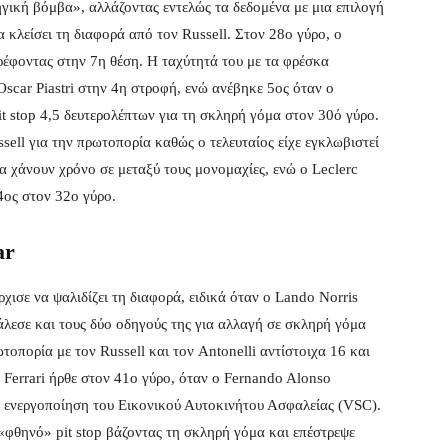
τηγική βόμβα», αλλάζοντας εντελώς τα δεδομένα με μια επιλογή
 κλείσει τη διαφορά από τον Russell. Στον 28ο γύρο, ο
ρέφοντας στην 7η θέση. Η ταχύτητά του με τα φρέσκα
Oscar Piastri στην 4η στροφή, ενώ ανέβηκε 5ος όταν ο
t stop 4,5 δευτερολέπτων για τη σκληρή γόμα στον 30ό γύρο.
ssell για την πρωτοπορία καθώς ο τελευταίος είχε εγκλωβιστεί
α χάνουν χρόνο σε μεταξύ τους μονομαχίες, ενώ ο Leclerc
4ος στον 32ο γύρο.
ar
ισε να ψαλιδίζει τη διαφορά, ειδικά όταν ο Lando Norris
άλεσε και τους δύο οδηγούς της για αλλαγή σε σκληρή γόμα
οπορία με τον Russell και τον Antonelli αντίστοιχα 16 και
 Ferrari ήρθε στον 41ο γύρο, όταν ο Fernando Alonso
 ενεργοποίηση του Εικονικού Αυτοκινήτου Ασφαλείας (VSC).
«φθηνό» pit stop βάζοντας τη σκληρή γόμα και επέστρεψε