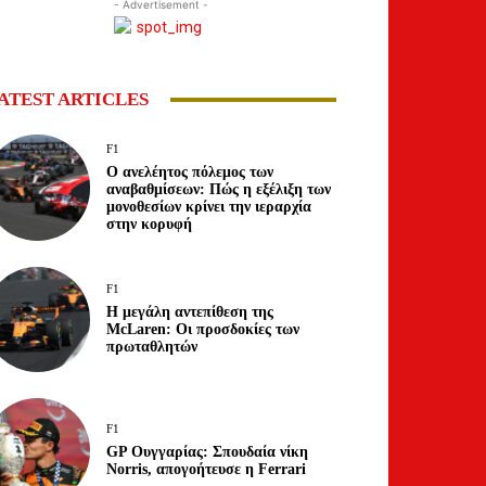
- Advertisement -
ATEST ARTICLES
F1
Ο ανελέητος πόλεμος των
αναβαθμίσεων: Πώς η εξέλιξη των
μονοθεσίων κρίνει την ιεραρχία
στην κορυφή
F1
Η μεγάλη αντεπίθεση της
McLaren: Οι προσδοκίες των
πρωταθλητών
F1
GP Ουγγαρίας: Σπουδαία νίκη
Norris, απογοήτευσε η Ferrari