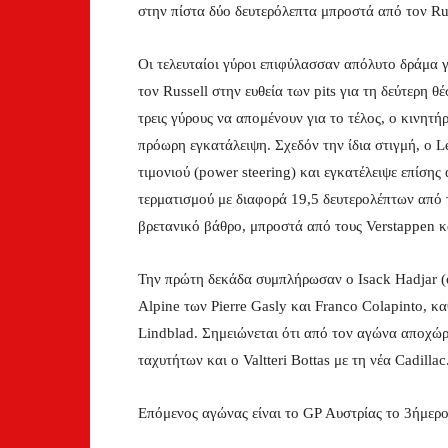
στην πίστα δύο δευτερόλεπτα μπροστά από τον Rus
Οι τελευταίοι γύροι επιφύλασσαν απόλυτο δράμα γ
τον Russell στην ευθεία των pits για τη δεύτερη 
τρεις γύρους να απομένουν για το τέλος, ο κινητ
πρόωρη εγκατάλειψη. Σχεδόν την ίδια στιγμή, ο 
τιμονιού (power steering) και εγκατέλειψε επίσης
τερματισμού με διαφορά 19,5 δευτερολέπτων από τ
βρετανικό βάθρο, μπροστά από τους Verstappen και
Την πρώτη δεκάδα συμπλήρωσαν ο Isack Hadjar (ο
Alpine των Pierre Gasly και Franco Colapinto, κ
Lindblad. Σημειώνεται ότι από τον αγώνα αποχώρ
ταχυτήτων και ο Valtteri Bottas με τη νέα Cadillac
Επόμενος αγώνας είναι το GP Αυστρίας το 3ήμερο