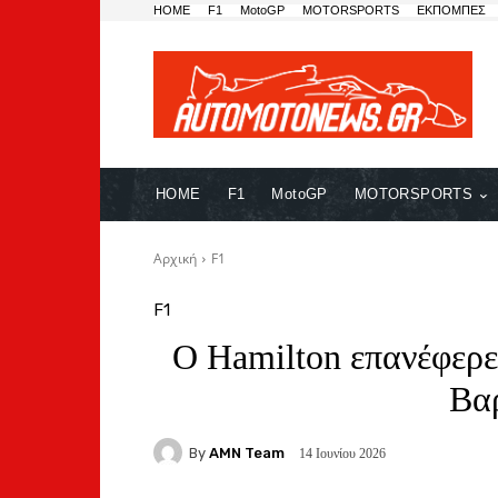
HOME
F1
MotoGP
MOTORSPORTS
ΕΚΠΟΜΠΕΣ
HOME
F1
MotoGP
MOTORSPORTS
Αρχική
F1
F1
O Hamilton επανέφερε 
Βα
By
AMN Team
14 Ιουνίου 2026