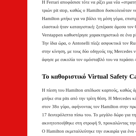
Η Ferrari αποφάσισε τότε να ρίξει μια νέα «στρα
τριών pit stop, καθώς ο Hamilton δυσκολευόταν να
Hamilton μπήκε για να βάλει τη μέση γόμα, επιστ
ελαστικά ήταν καταιγιστική: ξεπέρασε άμεσα τον 
Verstappen καθυστέρησε χαρακτηριστικά σε ένα pi
Την ίδια ώρα, ο Antonelli πίεζε ασφυκτικά τον Ru
στην κίνηση, με τους δύο οδηγούς της Mercedes ν
άφησε με ευκολία τον ομόσταβλό του να περάσει 
Το καθοριστικό Virtual Safety C
Η πίεση του Hamilton απέδωσε καρπούς, καθώς άρχ
μπήκε στα pits από την τρίτη θέση. Η Mercedes κ
στον 38ο γύρο, αφήνοντας τον Hamilton στην πρωτ
17 δευτερόλεπτα πίσω του. Το μεγάλο δώρο για τη
ακινητοποιήθηκε στη στροφή 9, προκαλώντας την
Ο Hamilton εκμεταλλεύτηκε την ευκαιρία για ένα 