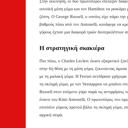
Στην εκκίνηση, οι δύο πρωτοπόροι επέλεξαν διαφορ
ευνοϊκή μέση γόμα και τον Hamilton να ρισκάρει μ
ζέστη. Ο George Russell, ο οποίος είχε πάρει την
βαθμούς πίσω από τον Antonelli, κατάφερε να κρ
γύρους έχτισε μια διαφορά τριών δευτερολέπτων α
Η στρατηγική σκακιέρα
Πιο πίσω, ο Charles Leclerc έκανε εξαιρετικό ξεκί
στην 6η θέση με τη μέση γόμα, ξεκινώντας άμεσα
με τη μαλακή γόμα. Η Ferrari αντέδρασε γρήγορα 
τη σκληρή γόμα, με τον Verstappen να μπαίνει στ
Russell στον επόμενο γύρο παρά τις αντιρρήσεις 
έναντι του Kimi Antonelli. Ο πρωτοπόρος του πρω
επιπλέον γύρους προτού βάλει τη σκληρή γόμα, επ
αρχική σειρά.