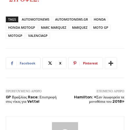
TAGS
AUTOMOTONEWS
AUTOMOTONEWS.GR
HONDA
HONDA MOTOGP
MARC MARQUEZ
MARQUEZ
MOTO GP
MOTOGP
VALENCIAGP
Facebook
X
Pinterest
ΠΡΟΗΓΟΎΜΕΝΟ ΆΡΘΡΟ
ΕΠΌΜΕΝΟ ΆΡΘΡΟ
GP Βραζιλίας Race: Επιστροφή
Hamilton: «Σαν λεωφορεία τα
στις νίκες για Vettel
μονοθέσια του 2018»