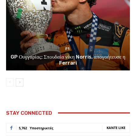
F1
GP Ουγγαρίας: Σπουδαία νίκη Norris, απογοήτευσε η
Ferrari
STAY CONNECTED
ΚΆΝΤΕ LIKE
5,762
Υποστηρικτές