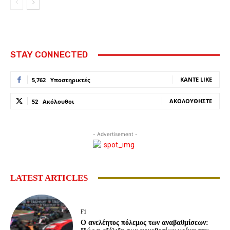
STAY CONNECTED
ΚΆΝΤΕ LIKE
5,762
Υποστηρικτές
ΑΚΟΛΟΥΘΉΣΤΕ
52
Ακόλουθοι
- Advertisement -
LATEST ARTICLES
F1
Ο ανελέητος πόλεμος των αναβαθμίσεων: