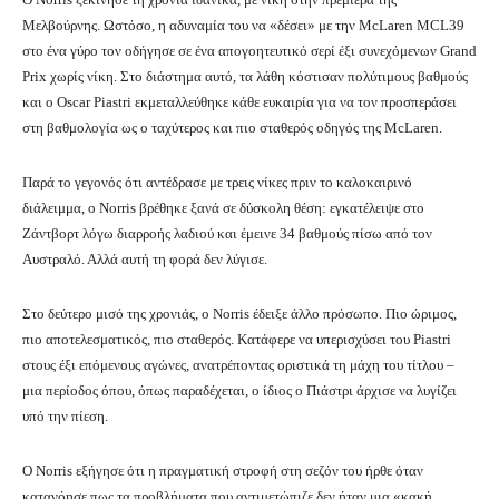
Μελβούρνης. Ωστόσο, η αδυναμία του να «δέσει» με την McLaren MCL39
στο ένα γύρο τον οδήγησε σε ένα απογοητευτικό σερί έξι συνεχόμενων Grand
Prix χωρίς νίκη. Στο διάστημα αυτό, τα λάθη κόστισαν πολύτιμους βαθμούς
και ο Oscar Piastri εκμεταλλεύθηκε κάθε ευκαιρία για να τον προσπεράσει
στη βαθμολογία ως ο ταχύτερος και πιο σταθερός οδηγός της McLaren.
Παρά το γεγονός ότι αντέδρασε με τρεις νίκες πριν το καλοκαιρινό
διάλειμμα, ο Norris βρέθηκε ξανά σε δύσκολη θέση: εγκατέλειψε στο
Ζάντβορτ λόγω διαρροής λαδιού και έμεινε 34 βαθμούς πίσω από τον
Αυστραλό. Αλλά αυτή τη φορά δεν λύγισε.
Στο δεύτερο μισό της χρονιάς, ο Norris έδειξε άλλο πρόσωπο. Πιο ώριμος,
πιο αποτελεσματικός, πιο σταθερός. Κατάφερε να υπερισχύσει του Piastri
στους έξι επόμενους αγώνες, ανατρέποντας οριστικά τη μάχη του τίτλου –
μια περίοδος όπου, όπως παραδέχεται, ο ίδιος ο Πιάστρι άρχισε να λυγίζει
υπό την πίεση.
Ο Norris εξήγησε ότι η πραγματική στροφή στη σεζόν του ήρθε όταν
κατανόησε πως τα προβλήματα που αντιμετώπιζε δεν ήταν μια «κακή