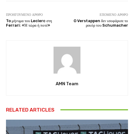
ΠΡΟΗΓΟΎΜΕΝΟ ΆΡΘΡΟ
ΕΠΌΜΕΝΟ ΆΡΘΡΟ
To μήνυμα του Leclerc στη
O Verstappen δεν ισοφάρισε το
Ferrari: «Ή τώρα ή ποτέ»
ρεκόρ του Schumacher
AMN Team
RELATED ARTICLES