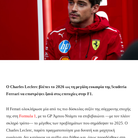
Ο Charles Leclerc βλέπει το 2026 ως τη μεγάλη ευκαιρία της Scuderia
Ferrari να επιστρέψει ξανά στις επιτυχίες στην F1.
Η Ferrari ολοκλήρωσε μία από τις πιο δύσκολες σεζόν της σύγχρονης εποχής
της στη
Formula 1
, με το GP Άμπου Ντάμπι να επιβεβαιώνει —με τον πλέον
σκληρό τρόπο— το μέγεθος των προβλημάτων που σημάδεψαν το 2025. Ο
Charles Leclerc, παρότι πραγματοποίησε μια δυνατή και μαχητική
εμφάνιση, δεν κατάφερε να ανέβει στο βάθρο και, όπως παραδέχθηκε στη