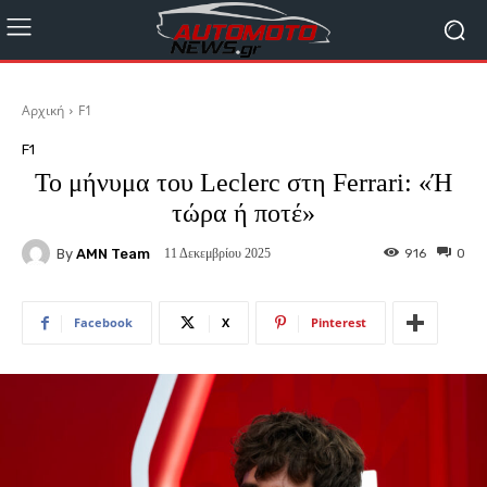
Αρχική
F1
F1
To μήνυμα του Leclerc στη Ferrari: «Ή
τώρα ή ποτέ»
By
AMN Team
916
0
11 Δεκεμβρίου 2025
Facebook
X
Pinterest