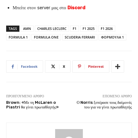
Μπείτε στον server μας στο
Discord
TAGS
AMN
CHARLES LECLERC
F1
F1 2025
F1 2026
FORMULA 1
FORMULA ONE
SCUDERIA FERRARI
ΦΟΡΜΟΥΛΑ 1
Facebook
X
Pinterest
ΠΡΟΗΓΟΎΜΕΝΟ ΆΡΘΡΟ
ΕΠΌΜΕΝΟ ΆΡΘΡΟ
Brown: «Με τη McLaren o
Ο Norris ξεπέρασε τους δαίμονές
Piastri θα γίνει πρωταθλητής»
του για να γίνει πρωταθλητής