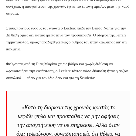
συνέχεια, η απογοήτευση της χρονιάς έγινε πιο έντονη αμέσως μετά την καρό
σημαία.
Στους πρώτους γύρους του αγώνα ο Leclerc πίεζε τον Lando Norris για την
3η θέση όμως δεν κατάφερε ποτέ να τον προσπεράσει. Ο οδηγός της Ferrari
τερμάτισε 4ος, όμως παραδέχθηκε πως ο ρυθμός του ήταν καλύτερος απ’ ότι
περίμενε.
Φεύγοντας από τη Γιας Μαρίνα χωρίς βάθρο και χωρίς διάθεση να
ωραιοποιήσει την κατάσταση, ο Leclerc τόνισε πόσο δύσκολη ήταν η σεζόν
συνολικά — τόσο για τον ίδιο όσο και για τη Scuderia:
«Κατά τη διάρκεια της χρονιάς κρατάς το
κεφάλι ψηλά και προσπαθείς να μην αφήσεις
την απογοήτευση να σε επηρεάσει. Αλλά όταν
όλα τελειώνουν, συνειδητοποιείς ότι θέλεις να