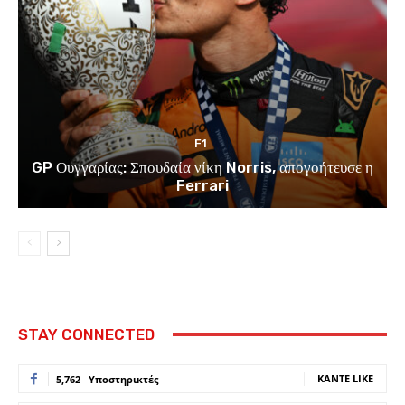
F1
GP Ουγγαρίας: Σπουδαία νίκη Norris, απογοήτευσε η
Ferrari
STAY CONNECTED
ΚΆΝΤΕ LIKE
5,762
Υποστηρικτές