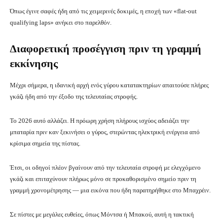
Όπως έγινε σαφές ήδη από τις χειμερινές δοκιμές, η εποχή των «flat-out
qualifying laps» ανήκει στο παρελθόν.
Διαφορετική προσέγγιση πριν τη γραμμή
εκκίνησης
Μέχρι σήμερα, η ιδανική αρχή ενός γύρου κατατακτηρίων απαιτούσε πλήρες
γκάζι ήδη από την έξοδο της τελευταίας στροφής.
Το 2026 αυτό αλλάζει. Η πρόωρη χρήση πλήρους ισχύος αδειάζει την
μπαταρία πριν καν ξεκινήσει ο γύρος, στερώντας ηλεκτρική ενέργεια από
κρίσιμα σημεία της πίστας.
Έτσι, οι οδηγοί πλέον βγαίνουν από την τελευταία στροφή με ελεγχόμενο
γκάζι και επιταχύνουν πλήρως μόνο σε προκαθορισμένο σημείο πριν τη
γραμμή χρονομέτρησης — μια εικόνα που ήδη παρατηρήθηκε στο Μπαχρέιν.
Σε πίστες με μεγάλες ευθείες, όπως Μόντσα ή Μπακού, αυτή η τακτική