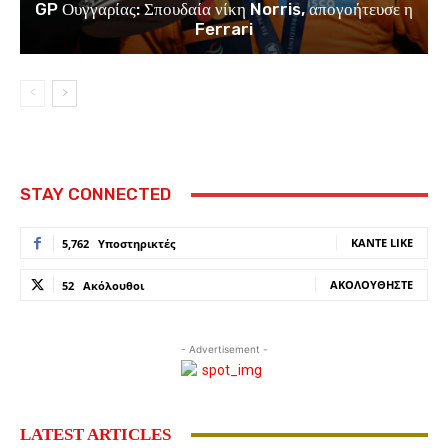
GP Ουγγαρίας: Σπουδαία νίκη Norris, απογοήτευσε η
Ferrari
STAY CONNECTED
ΚΆΝΤΕ LIKE
5,762
Υποστηρικτές
ΑΚΟΛΟΥΘΉΣΤΕ
52
Ακόλουθοι
- Advertisement -
LATEST ARTICLES