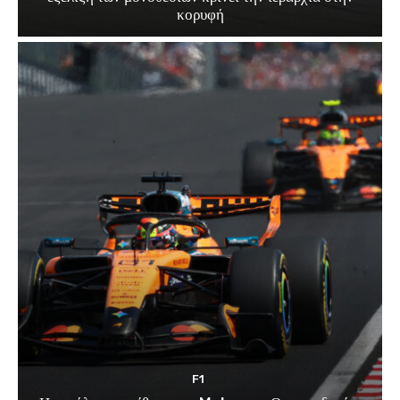
κορυφή
F1