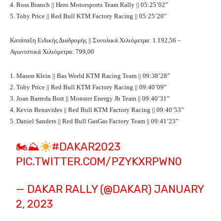
4. Ross Branch || Hero Motorsports Team Rally || 05:25’02”
5. Toby Price || Red Bull KTM Factory Racing || 05:25’20”
Κατάταξη Ειδικής Διαδρομής || Συνολικά Χιλιόμετρα: 1.192,56 –
Αγωνιστικά Χιλιόμετρα: 799,00
1. Mason Klein || Bas World KTM Racing Team || 09:38’28”
2. Toby Price || Red Bull KTM Factory Racing || 09:40’09”
3. Joan Barreda Bort || Monster Energy Jb Team || 09:40’31”
4. Kevin Benavides || Red Bull KTM Factory Racing || 09:40’53”
5. Daniel Sanders || Red Bull GasGas Factory Team || 09:41’23”
🏍⛰
#DAKAR2023
PIC.TWITTER.COM/PZYKXRPWN0
— DAKAR RALLY (@DAKAR)
JANUARY
2, 2023