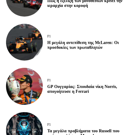
Πώς η εξέλιξη των μονοθεσίων κρίνει την
ιεραρχία στην κορυφή
F1
Η μεγάλη αντεπίθεση της McLaren: Οι
προσδοκίες των πρωταθλητών
F1
GP Ουγγαρίας: Σπουδαία νίκη Norris,
απογοήτευσε η Ferrari
F1
Τα μεγάλα προβλήματα του Russell που