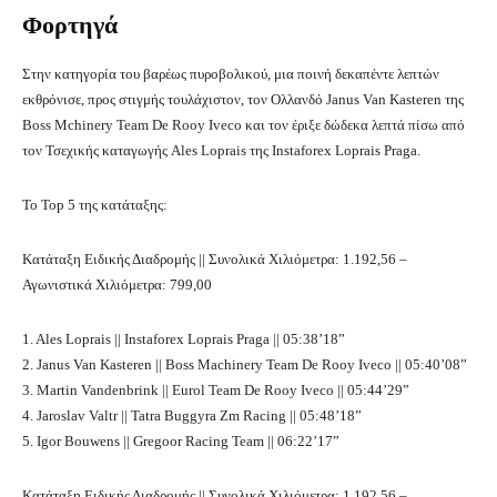
Φορτηγά
Στην κατηγορία του βαρέως πυροβολικού, μια ποινή δεκαπέντε λεπτών
εκθρόνισε, προς στιγμής τουλάχιστον, τον Ολλανδό Janus Van Kasteren της
Boss Mchinery Team De Rooy Iveco και τον έριξε δώδεκα λεπτά πίσω από
τον Τσεχικής καταγωγής Ales Loprais της Instaforex Loprais Praga.
Το Top 5 της κατάταξης:
Κατάταξη Ειδικής Διαδρομής || Συνολικά Χιλιόμετρα: 1.192,56 –
Αγωνιστικά Χιλιόμετρα: 799,00
1. Ales Loprais || Instaforex Loprais Praga || 05:38’18”
2. Janus Van Kasteren || Boss Machinery Team De Rooy Iveco || 05:40’08”
3. Martin Vandenbrink || Eurol Team De Rooy Iveco || 05:44’29”
4. Jaroslav Valtr || Tatra Buggyra Zm Racing || 05:48’18”
5. Igor Bouwens || Gregoor Racing Team || 06:22’17”
Κατάταξη Ειδικής Διαδρομής || Συνολικά Χιλιόμετρα: 1.192,56 –