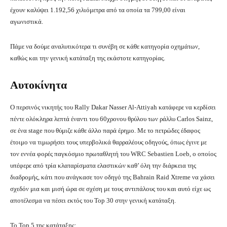
έχουν καλύψει 1.192,56 χιλιόμετρα από τα οποία τα 799,00 είναι
αγωνιστικά.
Πάμε να δούμε αναλυτικότερα τι συνέβη σε κάθε κατηγορία οχημάτων,
καθώς και την γενική κατάταξη της εκάστοτε κατηγορίας.
Αυτοκίνητα
Ο περσινός νικητής του Rally Dakar Nasser Al-Attiyah κατάφερε να κερδίσει
πέντε ολόκληρα λεπτά έναντι του 60χρονου θρύλου των ράλλυ Carlos Sainz,
σε ένα stage που θύμιζε κάθε άλλο παρά έρημο. Με το πετρώδες έδαφος
έτοιμο να τιμωρήσει τους υπερβολικά θαρραλέους οδηγούς, όπως έγινε με
τον εννέα φορές παγκόσμιο πρωταθλητή του WRC Sebastien Loeb, ο οποίος
υπέφερε από τρία κλαταρίσματα ελαστικών καθ’ όλη την διάρκεια της
διαδρομής, κάτι που ανάγκασε τον οδηγό της Bahrain Raid Xtreme να χάσει
σχεδόν μια και μισή ώρα σε σχέση με τους αντιπάλους του και αυτό είχε ως
αποτέλεσμα να πέσει εκτός του Top 30 στην γενική κατάταξη.
Το Top 5 της κατάταξης: