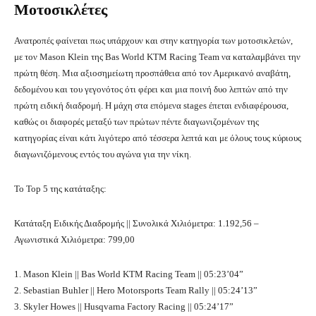
Μοτοσικλέτες
Ανατροπές φαίνεται πως υπάρχουν και στην κατηγορία των μοτοσικλετών,
με τον Mason Klein της Bas World KTM Racing Team να καταλαμβάνει την
πρώτη θέση. Μια αξιοσημείωτη προσπάθεια από τον Αμερικανό αναβάτη,
δεδομένου και του γεγονότος ότι φέρει και μια ποινή δυο λεπτών από την
πρώτη ειδική διαδρομή. Η μάχη στα επόμενα stages έπεται ενδιαφέρουσα,
καθώς οι διαφορές μεταξύ των πρώτων πέντε διαγωνιζομένων της
κατηγορίας είναι κάτι λιγότερο από τέσσερα λεπτά και με όλους τους κύριους
διαγωνιζόμενους εντός του αγώνα για την νίκη.
Το Top 5 της κατάταξης:
Κατάταξη Ειδικής Διαδρομής || Συνολικά Χιλιόμετρα: 1.192,56 –
Αγωνιστικά Χιλιόμετρα: 799,00
1. Mason Klein || Bas World KTM Racing Team || 05:23’04”
2. Sebastian Buhler || Hero Motorsports Team Rally || 05:24’13”
3. Skyler Howes || Husqvarna Factory Racing || 05:24’17”