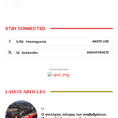
STAY CONNECTED
ΚΆΝΤΕ LIKE
5,762
Υποστηρικτές
ΑΚΟΛΟΥΘΉΣΤΕ
52
Ακόλουθοι
- Advertisement -
LATEST ARTICLES
F1
Ο ανελέητος πόλεμος των αναβαθμίσεων: