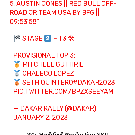
5. AUSTIN JONES || RED BULL OFF-
ROAD JR TEAM USA BY BFG ||
09:53’58”
STAGE
– T3 🛠
PROVISIONAL TOP 3:
MITCHELL GUTHRIE
CHALECO LOPEZ
SETH QUINTERO
#DAKAR2023
PIC.TWITTER.COM/BPZXSEEYAM
— DAKAR RALLY (@DAKAR)
JANUARY 2, 2023
T4: Modified Production SSV