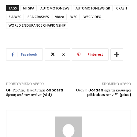
TAGS
6H SPA
AUTOMOTONEWS
AUTOMOTONEWS.GR
CRASH
FIA WEC
SPA CRASHES
Video
WEC
WEC VIDEO
WORLD ENDURANCE CHAPIONSHIP
Facebook
X
Pinterest
ΠΡΟΗΓΟΎΜΕΝΟ ΆΡΘΡΟ
ΕΠΌΜΕΝΟ ΆΡΘΡΟ
GP Ρωσίας: Η καλύτερη onboard
Όταν η Jordan είχε τα καλύτερα
δράση από τον αγώνα (vid)
pitbabes στην F1 (pics)