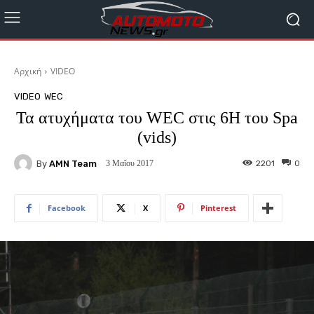
Αρχική
VIDEO
VIDEO
WEC
Τα ατυχήματα του WEC στις 6Η του Spa
(vids)
By
AMN Team
2201
0
3 Μαΐου 2017
Facebook
X
Pinterest