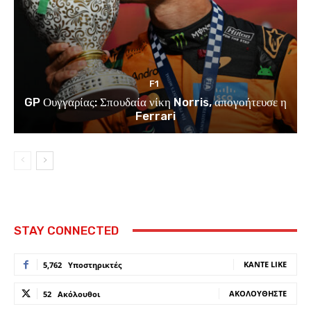
F1
GP Ουγγαρίας: Σπουδαία νίκη Norris, απογοήτευσε η
Ferrari
STAY CONNECTED
ΚΆΝΤΕ LIKE
5,762
Υποστηρικτές
ΑΚΟΛΟΥΘΉΣΤΕ
52
Ακόλουθοι