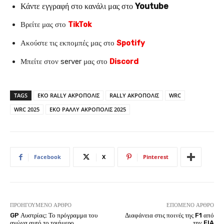
Κάντε εγγραφή στο κανάλι μας στο
Youtube
Βρείτε μας στο
TikTok
Ακούστε τις εκπομπές μας στο
Spotify
Μπείτε στον server μας στο
Discord
TAGS
EKO RALLY ΑΚΡΟΠΟΛΙΣ
RALLY ΑΚΡΟΠΟΛΙΣ
WRC
WRC 2025
ΕΚΟ ΡΑΛΛΥ ΑΚΡΟΠΟΛΙΣ 2025
Facebook
X
Pinterest
ΠΡΟΗΓΟΎΜΕΝΟ ΆΡΘΡΟ
ΕΠΌΜΕΝΟ ΆΡΘΡΟ
GP Αυστρίας: Το πρόγραμμα του
Διαφάνεια στις ποινές της F1 από
αγώνα αυτό το τριήμερο
την FIA