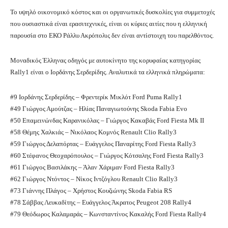
Το υψηλό οικονομικό κόστος και οι οργανωτικές δυσκολίες για συμμετοχές
που ουσιαστικά είναι ερασιτεχνικές, είναι οι κύριες αιτίες που η ελληνική
παρουσία στο ΕΚΟ Ράλλυ Ακρόπολις δεν είναι αντίστοιχη του παρελθόντος.
Μοναδικός Έλληνας οδηγός με αυτοκίνητο της κορυφαίας κατηγορίας
Rally1 είναι ο Ιορδάνης Σερδερίδης. Αναλυτικά τα ελληνικά πληρώματα:
#9 Ιορδάνης Σερδερίδης – Φρεντερίκ Μικλότ Ford Puma Rally1
#49 Γιώργος Αμούτζας – Ηλίας Παναγιωτούνης Skoda Fabia Evo
#50 Επαμεινώνδας Καρανικόλας – Γιώργος Κακαβάς Ford Fiesta Mk II
#58 Θέμης Χαλκιάς – Νικόλαος Κομνός Renault Clio Rally3
#59 Γιώργος Δελαπόρτας – Ευάγγελος Παναρίτης Ford Fiesta Rally3
#60 Στέφανος Θεοχαρόπουλος – Γιώργος Κότσαλης Ford Fiesta Rally3
#61 Γιώργος Βασιλάκης – Άλαν Χάριμαν Ford Fiesta Rally3
#62 Γιώργος Ντόντος – Νίκος Ιντζόγλου Renault Clio Rally3
#73 Γιάννης Πλάγος – Χρήστος Κουζιώνης Skoda Fabia RS
#78 Σάββας Λευκαδίτης – Ευάγγελος Άκρατος Peugeot 208 Rally4
#79 Θεόδωρος Καλαμαράς – Κωνσταντίνος Κακαλής Ford Fiesta Rally4